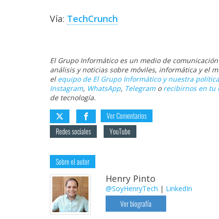
Vía:
TechCrunch
El Grupo Informático es un medio de comunicación d
análisis y noticias sobre móviles, informática y el
el
equipo de El Grupo Informático y nuestra política
Instagram
,
WhatsApp
,
Telegram
o
recibirnos en tu 
de tecnología.
Ver Comentarios
Redes sociales
YouTube
Sobre el autor
Henry Pinto
@SoyHenryTech
|
LinkedIn
Ver biografía