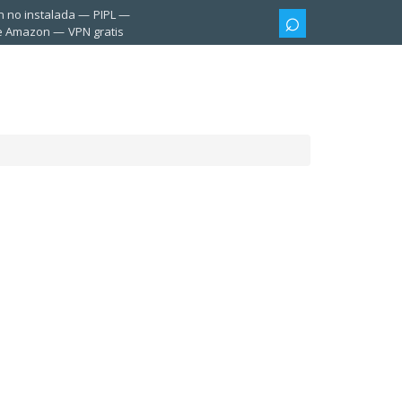
n no instalada
PIPL
te Amazon
VPN gratis