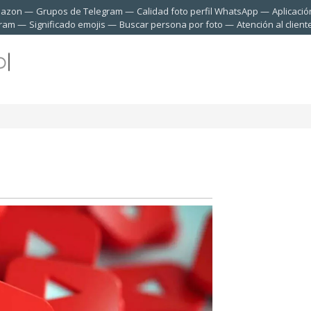
mazon
Grupos de Telegram
Calidad foto perfil WhatsApp
Aplicació
gram
Significado emojis
Buscar persona por foto
Atención al clien