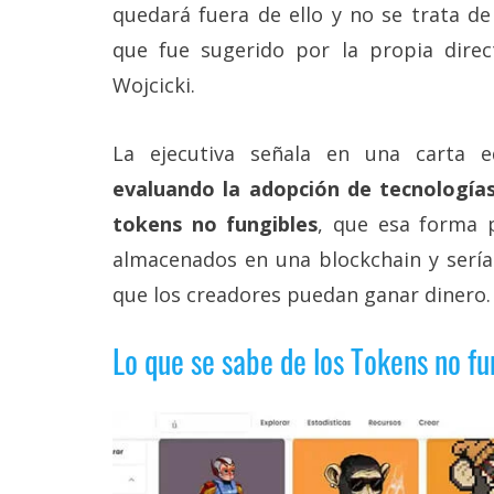
Más
quedará fuera de ello y no se trata d
temas
que fue sugerido por la propia direc
Wojcicki.
Sorteos
La ejecutiva señala en una carta ed
Foros
evaluando la adopción de tecnologías
tokens no fungibles
, que esa forma pa
Contacto
/
almacenados en una blockchain y serí
Sobre
que los creadores puedan ganar dinero.
nosotros
/
Publicidad
Lo que se sabe de los Tokens no f
/
Cambiar
opciones
de
privacidad
/
Aviso