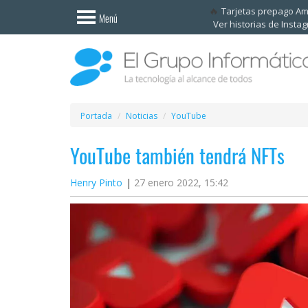
Invitado
Tarjetas prepago A
Menú
Ver historias de Insta
Iniciar
sesión /
Registrarse
Esenciales
Móviles
Portada
Noticias
YouTube
YouTube también tendrá NFTs
Ofertas
Henry Pinto
27 enero 2022, 15:42
Apps
Redes
sociales
Plataformas