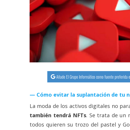
streaming
Operadores
Trucos
y
Tutoriales
Ciberseguridad
Añade El Grupo Informático como fuente preferida e
Sistemas
operativos
Cómo evitar la suplantación de tu 
La moda de los activos digitales no par
Profesional
también tendrá NFTs
. Se trata de un
todos quieren su trozo del pastel y Go
+