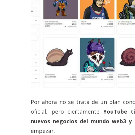
Legal
El medio de
comunicación
digital donde
encontrarás
todas las
noticias sobre
tecnología,
móviles,
ordenadores,
apps,
informática,
videojuegos,
comparativas,
trucos y
tutoriales.
Por ahora no se trata de un plan conc
oficial, pero ciertamente
YouTube ti
El Grupo
Informático
nuevos negocios del mundo web3 y
(CC) 2006-
2026.
Algunos
empezar.
derechos