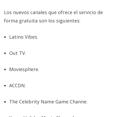
privacidad
/
Los nuevos canales que ofrece el servicio de
Aviso
forma gratuita son los siguientes:
Legal
Latino Vibes.
El medio de
comunicación
digital donde
Out TV.
encontrarás
todas las
noticias sobre
tecnología,
Moviesphere.
móviles,
ordenadores,
apps,
ACCDN.
informática,
videojuegos,
comparativas,
The Celebrity Name Game Channe.
trucos y
tutoriales.