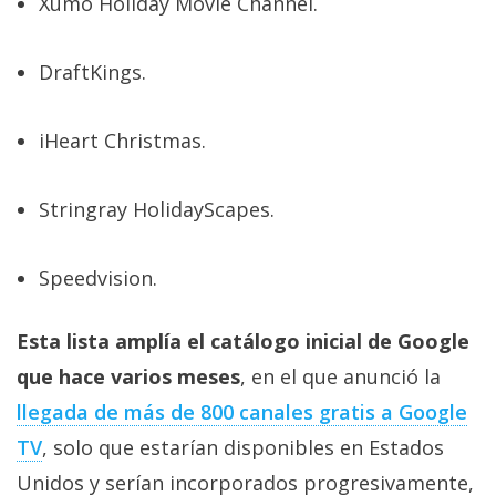
Xumo Holiday Movie Channel.
El Grupo
Informático
(CC) 2006-
2026.
Algunos
DraftKings.
derechos
reservados
.
iHeart Christmas.
Stringray HolidayScapes.
Speedvision.
Esta lista amplía el catálogo inicial de Google
que hace varios meses
, en el que anunció la
llegada de más de 800 canales gratis a Google
TV
, solo que estarían disponibles en Estados
Unidos y serían incorporados progresivamente,