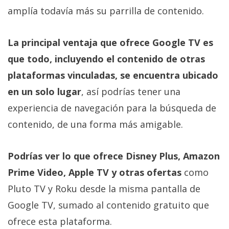
Más
amplía todavía más su parrilla de contenido.
temas
La principal ventaja que ofrece Google TV es
Sorteos
que todo, incluyendo el contenido de otras
plataformas vinculadas, se encuentra ubicado
Foros
en un solo lugar
, así podrías tener una
experiencia de navegación para la búsqueda de
Contacto
/
contenido, de una forma más amigable.
Sobre
nosotros
Podrías ver lo que ofrece Disney Plus, Amazon
/
Prime Video, Apple TV y otras ofertas
como
Publicidad
/
Pluto TV y Roku desde la misma pantalla de
Cambiar
Google TV, sumado al contenido gratuito que
opciones
ofrece esta plataforma.
de