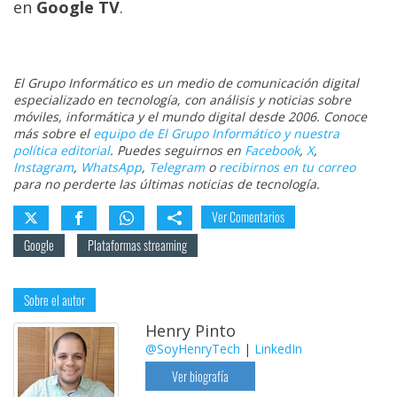
en
Google TV
.
El Grupo Informático es un medio de comunicación digital
especializado en tecnología, con análisis y noticias sobre
móviles, informática y el mundo digital desde 2006. Conoce
más sobre el
equipo de El Grupo Informático y nuestra
política editorial
. Puedes seguirnos en
Facebook
,
X
,
Instagram
,
WhatsApp
,
Telegram
o
recibirnos en tu correo
para no perderte las últimas noticias de tecnología.
Ver Comentarios
Google
Plataformas streaming
Sobre el autor
Henry Pinto
@SoyHenryTech
|
LinkedIn
Ver biografía