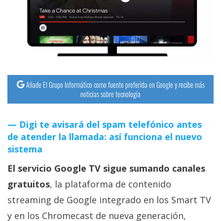
streaming
Operadores
Trucos
y
Tutoriales
Añade El Grupo Informático como fuente preferida en Google y recibe más
noticias sobre tecnología
Ciberseguridad
Digi te avisará del spam telefónico antes
de atender la llamada: así funciona el nuevo
Sistemas
sistema
operativos
El servicio Google TV sigue sumando canales
Profesional
gratuitos
, la plataforma de contenido
streaming de Google integrado en los Smart TV
+
y en los Chromecast de nueva generación,