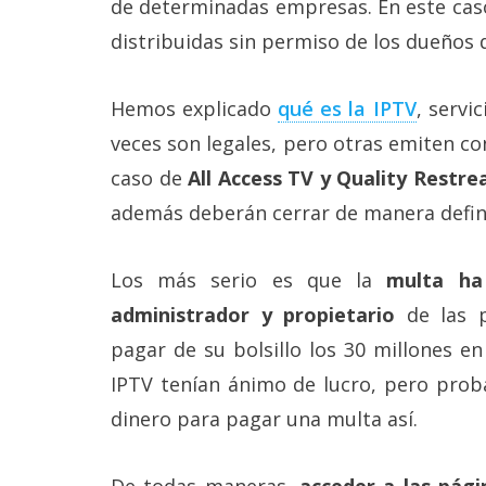
de determinadas empresas. En este caso
Más
distribuidas sin permiso de los dueños 
temas
Sorteos
Hemos explicado
qué es la IPTV
, servi
veces son legales, pero otras emiten con
Foros
caso de
All Access TV y Quality Restr
además deberán cerrar de manera defini
Contacto
/
Sobre
Los más serio es que la
multa ha 
nosotros
/
administrador y propietario
de las p
Publicidad
pagar de su bolsillo los 30 millones en
/
Cambiar
IPTV tenían ánimo de lucro, pero prob
opciones
de
dinero para pagar una multa así.
privacidad
/
Aviso
De todas maneras,
acceder a las pági