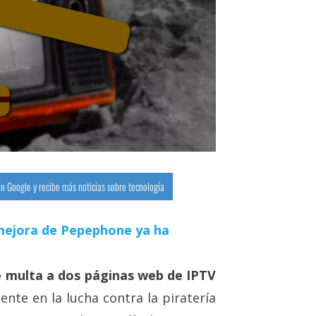
n Google y recibe más noticias sobre tecnología
a mejora de Pepephone ya ha
e multa a dos páginas web de IPTV
ente en la lucha contra la piratería