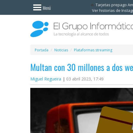
Invitado
Tarjetas prepago A
Menú
Ver historias de Insta
Iniciar
sesión /
Registrarse
Esenciales
Móviles
Portada
Noticias
Plataformas streaming
Multan con 30 millones a dos w
Ofertas
Miguel Regueira
03 abril 2023, 17:49
Apps
Redes
sociales
Plataformas