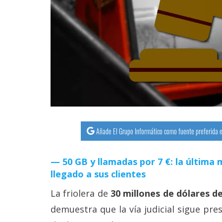
streaming
Operadores
Trucos
y
Tutoriales
Ciberseguridad
Añade El Grupo Informático como fuente preferida e
Sistemas
operativos
50 GB y llamadas por 7 €: la últim
llegado a sus clientes
Profesional
La friolera de
30 millones de dólares d
demuestra que la vía judicial sigue pres
+