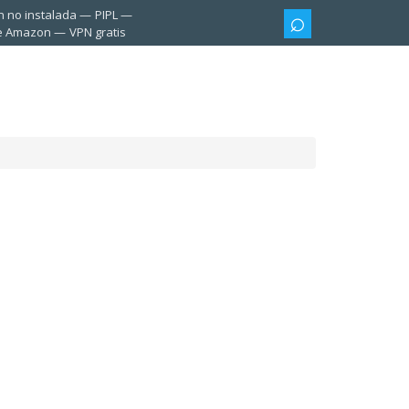
n no instalada
PIPL
te Amazon
VPN gratis