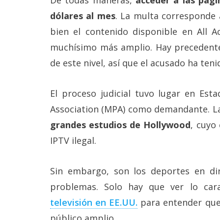
Legal
dólares al mes
. La multa corresponde a
bien el contenido disponible en All A
El medio de
comunicación
muchísimo más amplio. Hay precedentes
digital donde
encontrarás
de este nivel, así que el acusado ha teni
todas las
noticias sobre
tecnología,
El proceso judicial tuvo lugar en Est
móviles,
ordenadores,
Association (MPA) como demandante. La
apps,
grandes estudios de Hollywood
, cuyo
informática,
videojuegos,
IPTV ilegal.
comparativas,
trucos y
tutoriales.
Sin embargo, son los deportes en di
El Grupo
problemas. Solo hay que ver lo ca
Informático
(CC) 2006-
televisión en EE.UU.
para entender que 
2026.
Algunos
público amplio.
derechos