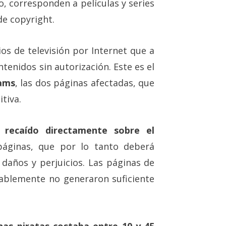
, corresponden a películas y series
de copyright.
cios de televisión por Internet que a
tenidos sin autorización. Este es el
eams
, las dos páginas afectadas, que
tiva.
recaído directamente sobre el
áginas, que por lo tanto deberá
 daños y perjuicios. Las páginas de
ablemente no generaron suficiente
nas piratas costaba entre 10 y 45