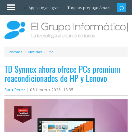
Invitado
Apps juegos gratis
Tarjetas prepago Amazon
Grupo
Iniciar
sesión /
Registrarse
Esenciales
Móviles
Portada
Noticias
Pro
Ofertas
TD Synnex ahora ofrece PCs premium
reacondicionados de HP y Lenovo
Apps
Sara Pérez
05 febrero 2026, 13:35
Redes
sociales
Plataformas