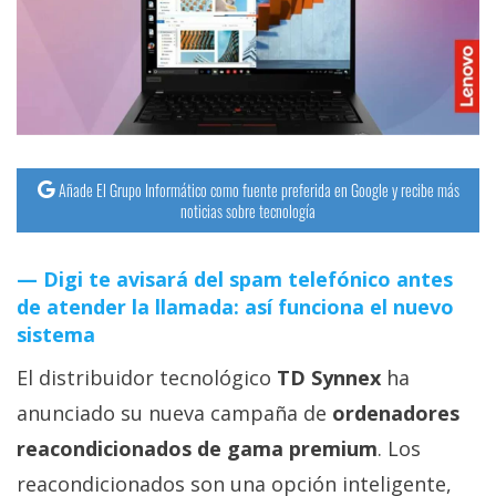
streaming
Operadores
Trucos
y
Tutoriales
Añade El Grupo Informático como fuente preferida en Google y recibe más
noticias sobre tecnología
Ciberseguridad
Digi te avisará del spam telefónico antes
de atender la llamada: así funciona el nuevo
Sistemas
sistema
operativos
El distribuidor tecnológico
TD Synnex
ha
Profesional
anunciado su nueva campaña de
ordenadores
reacondicionados de gama premium
. Los
+
reacondicionados son una opción inteligente,