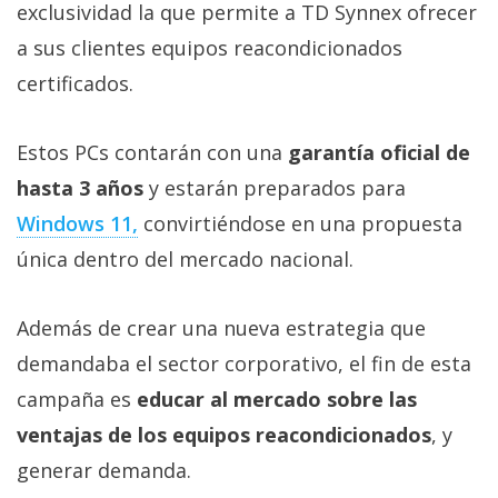
El Grupo
exclusividad la que permite a TD Synnex ofrecer
Informático
a sus clientes equipos reacondicionados
(CC) 2006-
2026.
Algunos
certificados.
derechos
reservados
.
Estos PCs contarán con una
garantía oficial de
hasta 3 años
y estarán preparados para
Windows 11,
convirtiéndose en una propuesta
única dentro del mercado nacional.
Además de crear una nueva estrategia que
demandaba el sector corporativo, el fin de esta
campaña es
educar al mercado sobre las
ventajas de los equipos reacondicionados
, y
generar demanda.