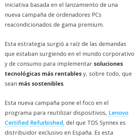
privacidad
iniciativa basada en el lanzamiento de una
/
nueva campaña de ordenadores PCs
Aviso
reacondicionados de gama premium.
Legal
Esta estrategia surgió a raíz de las demandas
El medio de
comunicación
que estaban surgiendo en el mundo corporativo
digital donde
y de consumo para implementar
soluciones
encontrarás
todas las
tecnológicas más rentables
y, sobre todo, que
noticias sobre
tecnología,
sean
más sostenibles
.
móviles,
ordenadores,
apps,
Esta nueva campaña pone el foco en el
informática,
videojuegos,
programa para reutilizar dispositivos,
Lenovo
comparativas,
Certified Refurbished,
del que TDS Synnex es
trucos y
tutoriales.
distribuidor exclusivo en España. Es esta