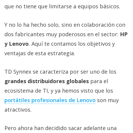
Más
que no tiene que limitarse a equipos básicos.
temas
Y no lo ha hecho solo, sino en colaboración con
Sorteos
dos fabricantes muy poderosos en el sector:
HP
y Lenovo
. Aquí te contamos los objetivos y
Foros
ventajas de esta estrategia.
Contacto
/
TD Synnex se caracteriza por ser uno de los
Sobre
grandes distribuidores globales
para el
nosotros
ecosistema de TI, y ya hemos visto que los
/
portátiles profesionales de Lenovo
son muy
Publicidad
/
atractivos.
Cambiar
opciones
Pero ahora han decidido sacar adelante una
de