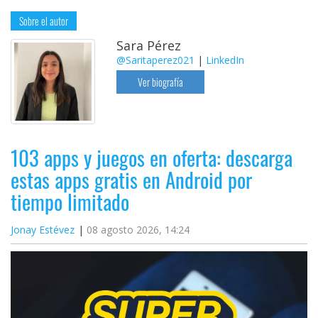
Sobre el autor
Sara Pérez
@Saritaperez021
|
LinkedIn
Ver biografía
103 apps y juegos en oferta: descarga
estas apps gratis en Android por
tiempo limitado
Jonay Estévez
08 agosto 2026, 14:24