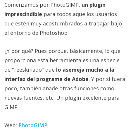
El Grupo
Comenzamos por PhotoGIMP,
un plugin
Informático
(CC) 2006-
imprescindible
para todos aquellos usuarios
2026.
Algunos
que estén muy acostumbrados a trabajar bajo
derechos
reservados
.
el entorno de Photoshop.
¿Y por qué? Pues porque, básicamente, lo que
proporciona esta herramienta es una especie
de "reeskinado" que
lo asemeja mucho a la
interfaz del programa de Adobe
. Y por si fuera
poco, también añade otras funciones como
nuevas fuentes, etc. Un plugin excelente para
GIMP.
Web:
PhotoGIMP