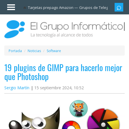
Invitado
Tarjetas prepago Amazon
Grupos de Telegram
Cali
Iniciar
sesión /
Registrarse
Esenciales
Móviles
Portada
Noticias
Software
Ofertas
19 plugins de GIMP para hacerlo mejor
que Photoshop
Apps
Sergio Martín
15 septiembre 2024, 10:52
Redes
sociales
Plataformas