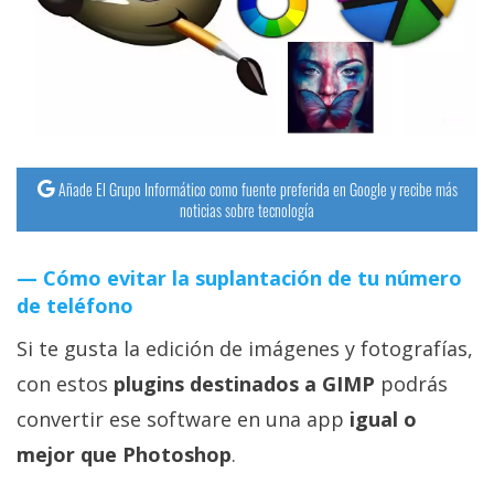
streaming
Operadores
Trucos
y
Tutoriales
Añade El Grupo Informático como fuente preferida en Google y recibe más
noticias sobre tecnología
Ciberseguridad
Cómo evitar la suplantación de tu número
de teléfono
Sistemas
operativos
Si te gusta la edición de imágenes y fotografías,
con estos
plugins destinados a GIMP
podrás
Profesional
convertir ese software en una app
igual o
mejor que Photoshop
.
+