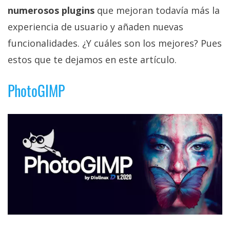
privacidad
numerosos plugins
que mejoran todavía más la
/
experiencia de usuario y añaden nuevas
Aviso
funcionalidades. ¿Y cuáles son los mejores? Pues
Legal
estos que te dejamos en este artículo.
El medio de
PhotoGIMP
comunicación
digital donde
encontrarás
todas las
noticias sobre
tecnología,
móviles,
ordenadores,
apps,
informática,
videojuegos,
comparativas,
trucos y
tutoriales.