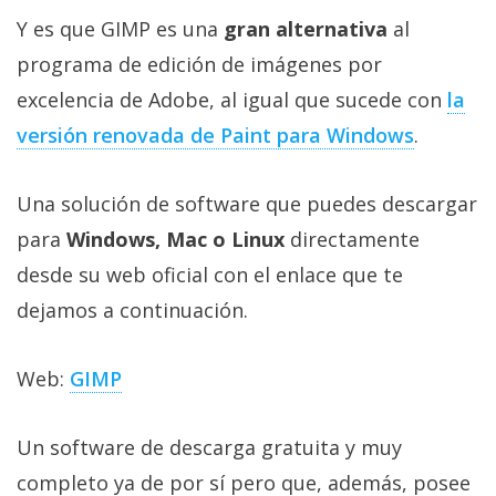
Más
Y es que GIMP es una
gran alternativa
al
temas
programa de edición de imágenes por
excelencia de Adobe, al igual que sucede con
la
Sorteos
versión renovada de Paint para Windows
.
Foros
Una solución de software que puedes descargar
Contacto
para
Windows, Mac o Linux
directamente
/
desde su web oficial con el enlace que te
Sobre
dejamos a continuación.
nosotros
/
Publicidad
Web:
GIMP
/
Cambiar
Un software de descarga gratuita y muy
opciones
completo ya de por sí pero que, además, posee
de