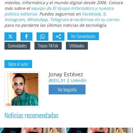
móviles, informática y el mundo digital desde 2006. Conoce
más sobre el
equipo de El Grupo Informático y nuestra
política editorial
. Puedes seguirnos en
Facebook
,
X
,
Instagram
,
WhatsApp
,
Telegram
o
recibirnos en tu correo
para no perderte las últimas noticias de tecnología.
Ver Comentarios
Curiosidades
Trucos TikTok
Utilidades
Sobre el autor
Jonay Estévez
@JEG_91
|
LinkedIn
Ver biografía
Noticias recomendadas