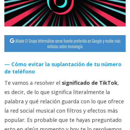
streaming
Operadores
Trucos
Añade El Grupo Informático como fuente preferida en Google y recibe más
y
noticias sobre tecnología
Tutoriales
Cómo evitar la suplantación de tu número
Ciberseguridad
de teléfono
Te vamos a resolver el
significado de TikTok
,
Sistemas
operativos
es decir, de lo que significa literalmente la
palabra y qué relación guarda con lo que ofrece
Profesional
la red social musical con filtros y efectos más
popular. Es probable que te hayas preguntado
+
esto en algún momento y hoy te lo resolvemos.