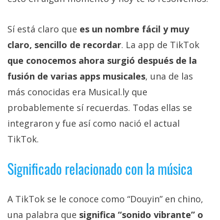
Más
temas
Sí está claro que
es un nombre fácil y muy
claro, sencillo de recordar
. La app de TikTok
Sorteos
que conocemos ahora surgió después de la
Foros
fusión de varias apps musicales
, una de las
más conocidas era Musical.ly que
Contacto
probablemente sí recuerdas. Todas ellas se
/
integraron y fue así como nació el actual
Sobre
TikTok.
nosotros
/
Significado relacionado con la música
Publicidad
/
Cambiar
A TikTok se le conoce como “Douyin” en chino,
opciones
una palabra que
significa “sonido vibrante” o
de