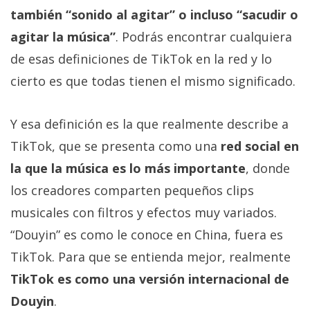
privacidad
también “sonido al agitar” o incluso “sacudir o
/
agitar la música”
. Podrás encontrar cualquiera
Aviso
de esas definiciones de TikTok en la red y lo
Legal
cierto es que todas tienen el mismo significado.
El medio de
comunicación
Y esa definición es la que realmente describe a
digital donde
encontrarás
TikTok, que se presenta como una
red social en
todas las
la que la música es lo más importante
, donde
noticias sobre
tecnología,
los creadores comparten pequeños clips
móviles,
ordenadores,
musicales con filtros y efectos muy variados.
apps,
“Douyin” es como le conoce en China, fuera es
informática,
videojuegos,
TikTok. Para que se entienda mejor, realmente
comparativas,
trucos y
TikTok es como una versión internacional de
tutoriales.
Douyin
.