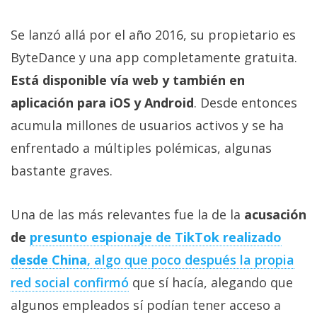
El Grupo
Informático
(CC) 2006-
Se lanzó allá por el año 2016, su propietario es
2026.
Algunos
ByteDance y una app completamente gratuita.
derechos
reservados
.
Está disponible vía web y también en
aplicación para iOS y Android
. Desde entonces
acumula millones de usuarios activos y se ha
enfrentado a múltiples polémicas, algunas
bastante graves.
Una de las más relevantes fue la de la
acusación
de
presunto espionaje de TikTok realizado
desde China
, algo que poco después la propia
red social confirmó
que sí hacía, alegando que
algunos empleados sí podían tener acceso a