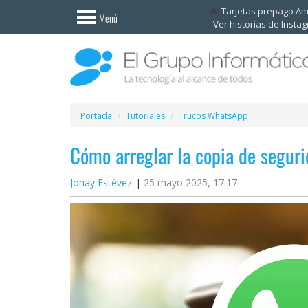
Invitado
Tarjetas prepago A
Menú
Ver historias de Insta
Iniciar
sesión /
Registrarse
Esenciales
Móviles
Portada
Tutoriales
Trucos WhatsApp
Cómo arreglar la copia de segu
Ofertas
Jonay Estévez
25 mayo 2025, 17:17
Apps
Redes
sociales
Plataformas