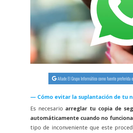
streaming
Operadores
Trucos
y
Tutoriales
Ciberseguridad
Añade El Grupo Informático como fuente preferida e
Sistemas
operativos
Cómo evitar la suplantación de tu 
Es necesario
arreglar tu copia de se
Profesional
automáticamente cuando no funciona
tipo de inconveniente que este proced
+