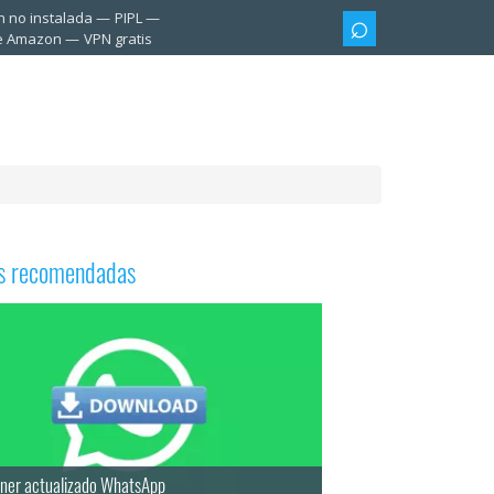
n no instalada
PIPL
te Amazon
VPN gratis
as recomendadas
ner actualizado WhatsApp