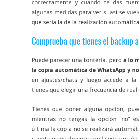
correctamente y cuando te das cuen
Legal
algunas medidas para ver si así se vuel
El medio de
que sería la de la realización automáti
comunicación
digital donde
Comprueba que tienes el backup a
encontrarás
todas las
noticias sobre
tecnología,
Puede parecer una tontería, pero
a lo 
móviles,
ordenadores,
la copia automática de WhatsApp y no
apps,
informática,
en ajustes/chats y luego accede a la
videojuegos,
tienes que elegir una frecuencia de reali
comparativas,
trucos y
tutoriales.
Tienes que poner alguna opción, pued
El Grupo
mientras no tengas la opción “no” es 
Informático
(CC) 2006-
última la copia no se realizará automá
2026.
Algunos
derechos
cuenta manualmente con la que opción q