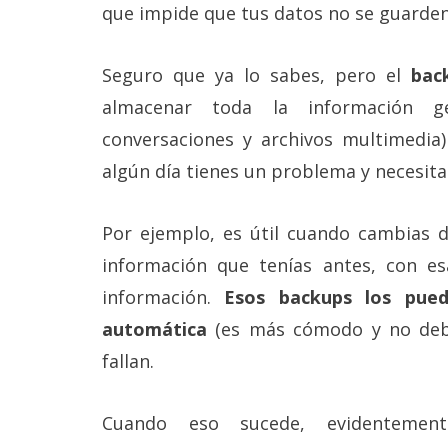
Más
que impide que tus datos no se guarde
temas
Seguro que ya lo sabes, pero el
bac
Sorteos
almacenar toda la información g
conversaciones y archivos multimedia)
Foros
algún día tienes un problema y necesita
Contacto
/
Por ejemplo, es útil cuando cambias d
Sobre
información que tenías antes, con es
nosotros
/
información.
Esos backups los pue
Publicidad
/
automática
(es más cómodo y no debe
Cambiar
fallan.
opciones
de
privacidad
/
Cuando eso sucede, evidentemen
Aviso