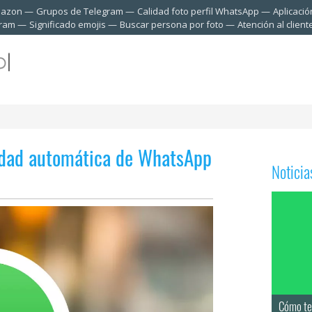
mazon
Grupos de Telegram
Calidad foto perfil WhatsApp
Aplicació
gram
Significado emojis
Buscar persona por foto
Atención al clien
ridad automática de WhatsApp
Notici
Cómo te