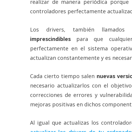
realizar de manera periódica porque
Más
controladores perfectamente actualizado
temas
Sorteos
Los drivers, también llamados 
imprescindibles
para que cualquier
Foros
perfectamente en el sistema operati
actualizan constantemente y es necesari
Contacto
/
Sobre
Cada cierto tiempo salen
nuevas versi
nosotros
/
necesario actualizarlos con el objetiv
Publicidad
correcciones de errores y vulnerabilid
/
Cambiar
mejoras positivas en dichos component
opciones
de
privacidad
Al igual que actualizas los controlado
/
Aviso
actualizar los drivers de tu ordenado