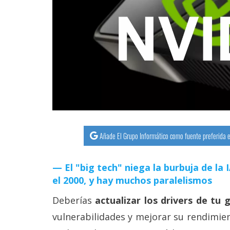
streaming
Operadores
Trucos
y
Tutoriales
Ciberseguridad
Añade El Grupo Informático como fuente preferida e
Sistemas
operativos
El "big tech" niega la burbuja de la
el 2000, y hay muchos paralelismos
Profesional
Deberías
actualizar los drivers de tu 
vulnerabilidades y mejorar su rendimie
+