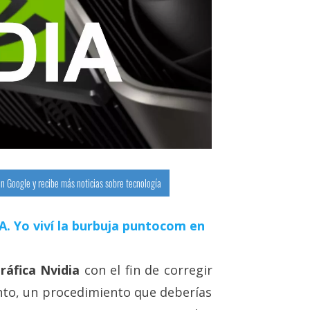
n Google y recibe más noticias sobre tecnología
 IA. Yo viví la burbuja puntocom en
gráfica Nvidia
con el fin de corregir
nto, un procedimiento que deberías