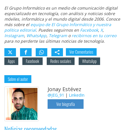
El Grupo Informático es un medio de comunicación digital
especializado en tecnología, con análisis y noticias sobre
móviles, informática y el mundo digital desde 2006. Conoce
más sobre el
equipo de El Grupo Informático y nuestra
política editorial
. Puedes seguirnos en
Facebook
,
X
,
Instagram
,
WhatsApp
,
Telegram
o
recibirnos en tu correo
para no perderte las últimas noticias de tecnología.
Ver Comentarios
Apps
Facebook
Redes sociales
WhatsApp
Sobre el autor
Jonay Estévez
@JEG_91
|
LinkedIn
Ver biografía
Noticias recomendadas