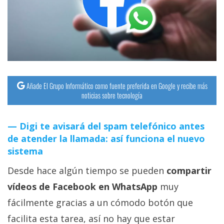
streaming
Operadores
Trucos
y
Tutoriales
Añade El Grupo Informático como fuente preferida en Google y recibe más
noticias sobre tecnología
Ciberseguridad
Digi te avisará del spam telefónico antes
de atender la llamada: así funciona el nuevo
Sistemas
sistema
operativos
Desde hace algún tiempo se pueden
compartir
Profesional
vídeos de Facebook en WhatsApp
muy
fácilmente gracias a un cómodo botón que
+
facilita esta tarea, así no hay que estar