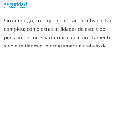
seguridad‎
.
Sin embargo, creo que no es tan intuitiva ni tan
completa como otras utilidades de este tipo,
pues no permite hacer una copia directamente,
sino que tienes que programar un trabajo de
backup que luego sí puedes ejecutar cuando lo
necesites.
Cómo recuperar archivos borrados en
Windows
El Grupo Informático es un medio de comunicación digital
especializado en tecnología, con análisis y noticias sobre