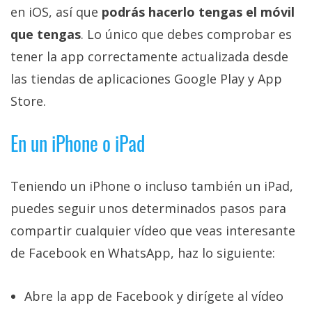
privacidad
en iOS, así que
podrás hacerlo tengas el móvil
/
que tengas
. Lo único que debes comprobar es
Aviso
tener la app correctamente actualizada desde
Legal
las tiendas de aplicaciones Google Play y App
Store.
El medio de
comunicación
digital donde
En un iPhone o iPad
encontrarás
todas las
noticias sobre
tecnología,
Teniendo un iPhone o incluso también un iPad,
móviles,
puedes seguir unos determinados pasos para
ordenadores,
apps,
compartir cualquier vídeo que veas interesante
informática,
videojuegos,
de Facebook en WhatsApp, haz lo siguiente:
comparativas,
trucos y
tutoriales.
Abre la app de Facebook y dirígete al vídeo