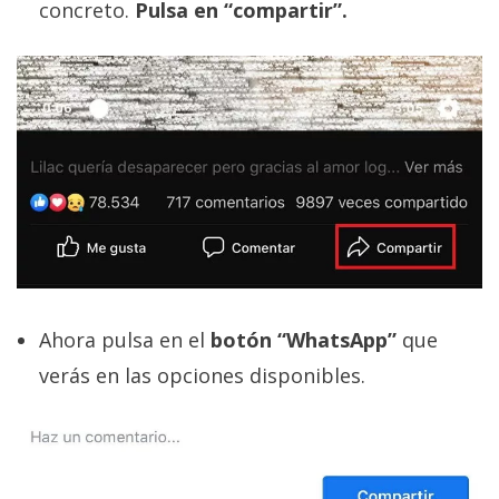
El Grupo
concreto.
Pulsa en “compartir”.
Informático
(CC) 2006-
2026.
Algunos
derechos
reservados
.
Ahora pulsa en el
botón “WhatsApp”
que
verás en las opciones disponibles.