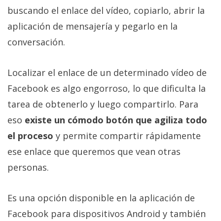
Más
buscando el enlace del vídeo, copiarlo, abrir la
temas
aplicación de mensajería y pegarlo en la
conversación.
Sorteos
Localizar el enlace de un determinado vídeo de
Foros
Facebook es algo engorroso, lo que dificulta la
tarea de obtenerlo y luego compartirlo. Para
Contacto
/
eso
existe un cómodo botón que agiliza todo
Sobre
el proceso
y permite compartir rápidamente
nosotros
ese enlace que queremos que vean otras
/
Publicidad
personas.
/
Cambiar
Es una opción disponible en la aplicación de
opciones
Facebook para dispositivos Android y también
de