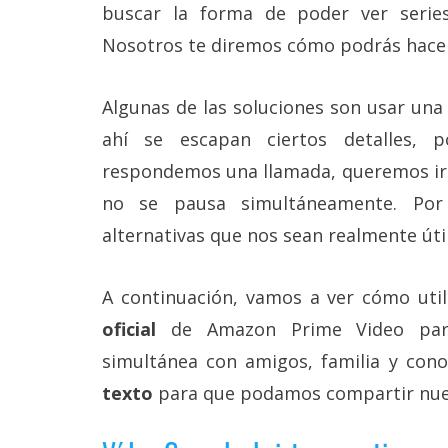
Más
buscar la forma de poder ver series
temas
Nosotros te diremos cómo podrás hacer
Sorteos
Algunas de las soluciones son usar una
ahí se escapan ciertos detalles, 
Foros
respondemos una llamada, queremos ir a
no se pausa simultáneamente. Po
Contacto
/
alternativas que nos sean realmente úti
Sobre
nosotros
/
A continuación, vamos a ver cómo uti
Publicidad
/
oficial
de Amazon Prime Video par
Cambiar
simultánea con amigos, familia y cono
opciones
de
texto
para que podamos compartir nues
privacidad
/
Aviso