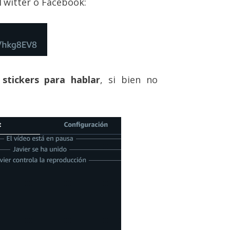
 Twitter o Facebook:
stickers para hablar
, si bien no