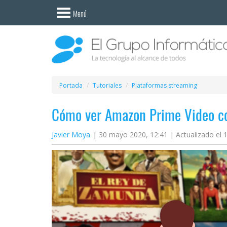
Invitado
Menú
Iniciar
sesión /
Registrarse
Esenciales
Móviles
Portada
Tutoriales
Plataformas streaming
Cómo ver Amazon Prime Video co
Ofertas
Javier Moya
30 mayo 2020, 12:41 |
Actualizado el 
Apps
Redes
sociales
Plataformas