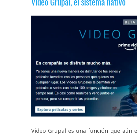
Vídeo Grupal, el sistema nativo
Legal
El medio de
comunicación
digital donde
encontrarás
todas las
noticias sobre
tecnología,
móviles,
ordenadores,
apps,
informática,
videojuegos,
comparativas,
trucos y
tutoriales.
El Grupo
Informático
(CC) 2006-
2026.
Algunos
Vídeo Grupal es una función que aún e
derechos