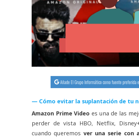
streaming
Operadores
Trucos
y
Tutoriales
Ciberseguridad
Añade El Grupo Informático como fuente preferida e
Sistemas
operativos
Cómo evitar la suplantación de tu 
Amazon Prime Video
es una de las mej
Profesional
perder de vista HBO, Netflix, Disney
cuando queremos
ver una serie con 
+