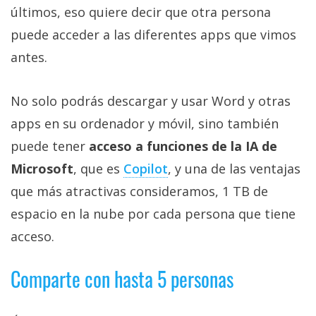
privacidad
últimos, eso quiere decir que otra persona
/
puede acceder a las diferentes apps que vimos
Aviso
antes.
Legal
No solo podrás descargar y usar Word y otras
El medio de
comunicación
apps en su ordenador y móvil, sino también
digital donde
encontrarás
puede tener
acceso a funciones de la IA de
todas las
Microsoft
, que es
Copilot
, y una de las ventajas
noticias sobre
tecnología,
que más atractivas consideramos, 1 TB de
móviles,
ordenadores,
espacio en la nube por cada persona que tiene
apps,
acceso.
informática,
videojuegos,
comparativas,
Comparte con hasta 5 personas
trucos y
tutoriales.