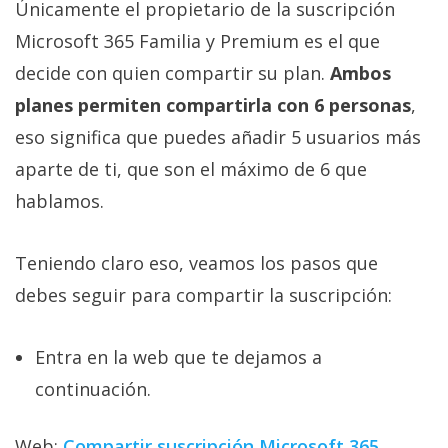
El Grupo
Únicamente el propietario de la suscripción
Informático
Microsoft 365 Familia y Premium es el que
(CC) 2006-
2026.
Algunos
decide con quien compartir su plan.
Ambos
derechos
reservados
.
planes permiten compartirla con 6 personas
,
eso significa que puedes añadir 5 usuarios más
aparte de ti, que son el máximo de 6 que
hablamos.
Teniendo claro eso, veamos los pasos que
debes seguir para compartir la suscripción:
Entra en la web que te dejamos a
continuación.
Web:
Compartir suscripción Microsoft 365