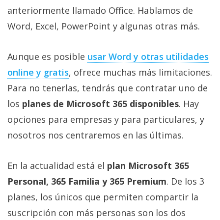
Más
anteriormente llamado Office. Hablamos de
temas
Word, Excel, PowerPoint y algunas otras más.
Sorteos
Aunque es posible
usar Word y otras utilidades
online y gratis
, ofrece muchas más limitaciones.
Foros
Para no tenerlas, tendrás que contratar uno de
los
planes de Microsoft 365 disponibles
. Hay
Contacto
/
opciones para empresas y para particulares, y
Sobre
nosotros nos centraremos en las últimas.
nosotros
/
En la actualidad está el
plan Microsoft 365
Publicidad
/
Personal, 365 Familia y 365 Premium
. De los 3
Cambiar
planes, los únicos que permiten compartir la
opciones
suscripción con más personas son los dos
de