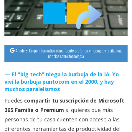
streaming
Operadores
Trucos
y
Tutoriales
Añade El Grupo Informático como fuente preferida en Google y recibe más
noticias sobre tecnología
Ciberseguridad
El "big tech" niega la burbuja de la IA. Yo
viví la burbuja puntocom en el 2000, y hay
Sistemas
muchos paralelismos
operativos
Puedes
compartir tu suscripción de Microsoft
Profesional
365 Familia o Premium
si quieres que más
personas de tu casa cuenten con acceso a las
+
diferentes herramientas de productividad del