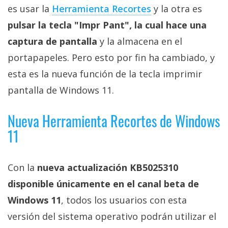
privacidad
es usar la
Herramienta Recortes
y la otra es
/
pulsar la tecla "Impr Pant", la cual hace una
Aviso
captura de pantalla
y la almacena en el
Legal
portapapeles. Pero esto por fin ha cambiado, y
esta es la nueva función de la tecla imprimir
El medio de
comunicación
pantalla de Windows 11.
digital donde
encontrarás
todas las
Nueva Herramienta Recortes de Windows
noticias sobre
11
tecnología,
móviles,
ordenadores,
apps,
Con la
nueva actualización KB5025310
informática,
videojuegos,
disponible únicamente en el canal beta de
comparativas,
Windows 11
, todos los usuarios con esta
trucos y
tutoriales.
versión del sistema operativo podrán utilizar el