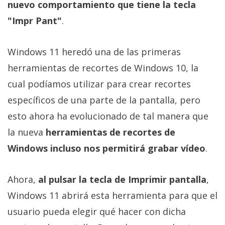
El Grupo
nuevo comportamiento que tiene la tecla
Informático
"Impr Pant"
.
(CC) 2006-
2026.
Algunos
derechos
reservados
.
Windows 11 heredó una de las primeras
herramientas de recortes de Windows 10, la
cual podíamos utilizar para crear recortes
específicos de una parte de la pantalla, pero
esto ahora ha evolucionado de tal manera que
la nueva
herramientas de recortes de
Windows incluso nos permitirá grabar vídeo
.
Ahora,
al pulsar la tecla de Imprimir pantalla
,
Windows 11 abrirá esta herramienta para que el
usuario pueda elegir qué hacer con dicha