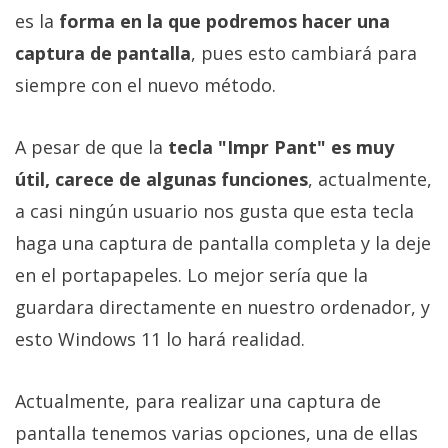
Más
es la
forma en la que podremos hacer una
temas
captura de pantalla
, pues esto cambiará para
siempre con el nuevo método.
Sorteos
A pesar de que la
tecla "Impr Pant" es muy
Foros
útil, carece de algunas funciones
, actualmente,
a casi ningún usuario nos gusta que esta tecla
Contacto
/
haga una captura de pantalla completa y la deje
Sobre
en el portapapeles. Lo mejor sería que la
nosotros
guardara directamente en nuestro ordenador, y
/
Publicidad
esto Windows 11 lo hará realidad.
/
Cambiar
Actualmente, para realizar una captura de
opciones
pantalla tenemos varias opciones, una de ellas
de