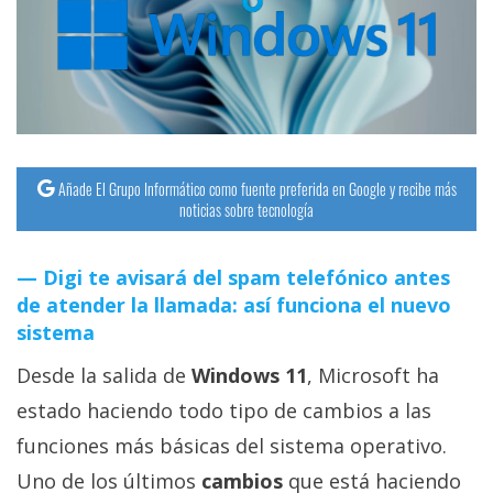
streaming
Operadores
Trucos
y
Tutoriales
Añade El Grupo Informático como fuente preferida en Google y recibe más
noticias sobre tecnología
Ciberseguridad
Digi te avisará del spam telefónico antes
de atender la llamada: así funciona el nuevo
Sistemas
sistema
operativos
Desde la salida de
Windows 11
, Microsoft ha
Profesional
estado haciendo todo tipo de cambios a las
funciones más básicas del sistema operativo.
+
Uno de los últimos
cambios
que está haciendo