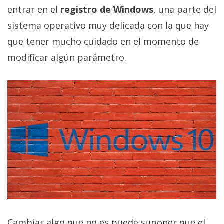
privacidad
entrar en el
registro de Windows
, una parte del
/
sistema operativo muy delicada con la que hay
Aviso
que tener mucho cuidado en el momento de
Legal
modificar algún parámetro.
El medio de
comunicación
digital donde
encontrarás
todas las
noticias sobre
tecnología,
móviles,
ordenadores,
apps,
informática,
videojuegos,
comparativas,
trucos y
tutoriales.
Cambiar algo que no es puede suponer que el