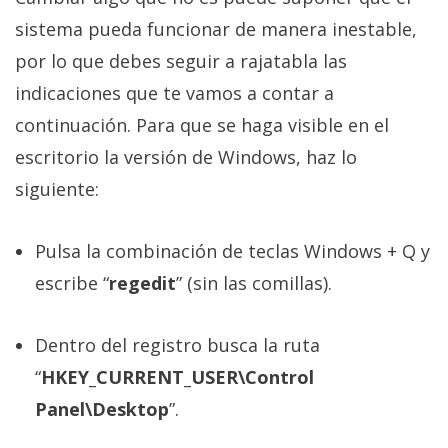
El Grupo
Informático
sistema pueda funcionar de manera inestable,
(CC) 2006-
por lo que debes seguir a rajatabla las
2026.
Algunos
derechos
indicaciones que te vamos a contar a
reservados
.
continuación. Para que se haga visible en el
escritorio la versión de Windows, haz lo
siguiente:
Pulsa la combinación de teclas Windows + Q y
escribe “
regedit
” (sin las comillas).
Dentro del registro busca la ruta
“
HKEY_CURRENT_USER\Control
Panel\Desktop
”.