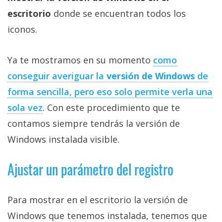
Más
escritorio
donde se encuentran todos los
temas
iconos.
Sorteos
Ya te mostramos en su momento
como
conseguir averiguar la
versión de Windows
de
Foros
forma sencilla, pero eso solo permite verla una
Contacto
sola vez
. Con este procedimiento que te
/
contamos siempre tendrás la versión de
Sobre
Windows instalada visible.
nosotros
/
Ajustar un parámetro del registro
Publicidad
/
Cambiar
Para mostrar en el escritorio la versión de
opciones
Windows que tenemos instalada, tenemos que
de