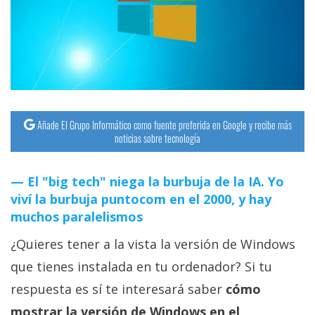
streaming
Operadores
Trucos
y
Tutoriales
Añade El Grupo Informático como fuente preferida en Google y recibe más
noticias sobre tecnología
Ciberseguridad
El "big tech" niega la burbuja de la IA. Yo
viví la burbuja puntocom en el 2000, y hay
Sistemas
muchos paralelismos
operativos
¿Quieres tener a la vista la versión de Windows
Profesional
que tienes instalada en tu ordenador? Si tu
respuesta es sí te interesará saber
cómo
+
mostrar la versión de Windows en el