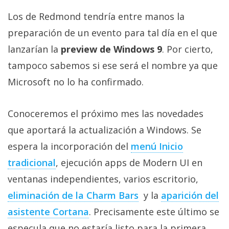
Más
Los de Redmond tendría entre manos la
temas
preparación de un evento para tal día en el que
lanzarían la
preview de Windows 9
. Por cierto,
Sorteos
tampoco sabemos si ese será el nombre ya que
Foros
Microsoft no lo ha confirmado.
Contacto
Conoceremos el próximo mes las novedades
/
que aportará la actualización a Windows. Se
Sobre
espera la incorporación del
menú Inicio
nosotros
/
tradicional
, ejecución apps de Modern UI en
Publicidad
ventanas independientes, varios escritorio,
/
eliminación de la Charm Bars
y la
aparición del
Cambiar
opciones
asistente Cortana
. Precisamente este último se
de
especula que no estaría listo para la primera