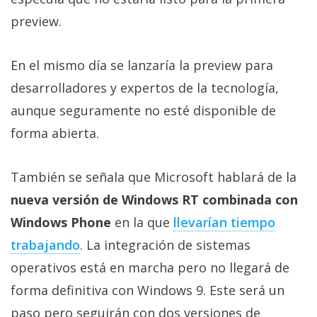
privacidad
preview.
/
Aviso
Legal
En el mismo día se lanzaría la preview para
desarrolladores y expertos de la tecnología,
El medio de
aunque seguramente no esté disponible de
comunicación
digital donde
forma abierta.
encontrarás
todas las
noticias sobre
También se señala que Microsoft hablará de la
tecnología,
nueva versión de Windows RT combinada con
móviles,
ordenadores,
Windows Phone
en la que
llevarían tiempo
apps,
informática,
trabajando
. La integración de sistemas
videojuegos,
comparativas,
operativos está en marcha pero no llegará de
trucos y
forma definitiva con Windows 9. Este será un
tutoriales.
paso pero seguirán con dos versiones de