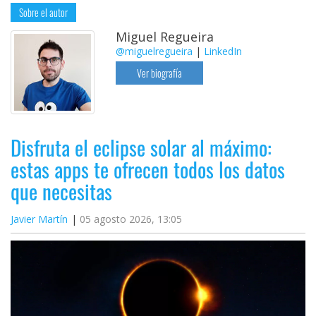
Sobre el autor
Miguel Regueira
@miguelregueira
|
LinkedIn
Ver biografía
Disfruta el eclipse solar al máximo:
estas apps te ofrecen todos los datos
que necesitas
Javier Martín
05 agosto 2026, 13:05