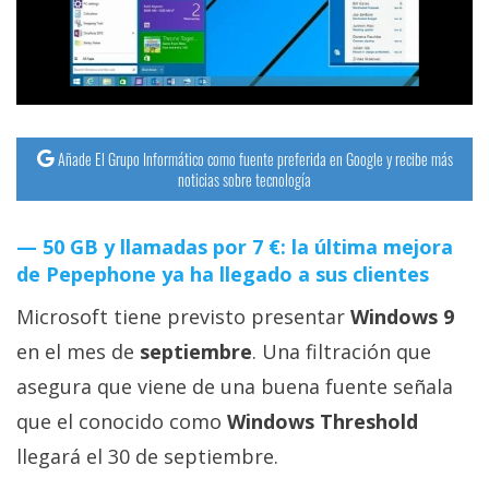
streaming
Operadores
Trucos
y
Añade El Grupo Informático como fuente preferida en Google y recibe más
noticias sobre tecnología
Tutoriales
50 GB y llamadas por 7 €: la última mejora
Ciberseguridad
de Pepephone ya ha llegado a sus clientes
Sistemas
Microsoft tiene previsto presentar
Windows 9
operativos
en el mes de
septiembre
. Una filtración que
asegura que viene de una buena fuente señala
Profesional
que el conocido como
Windows Threshold
llegará el 30 de septiembre.
+