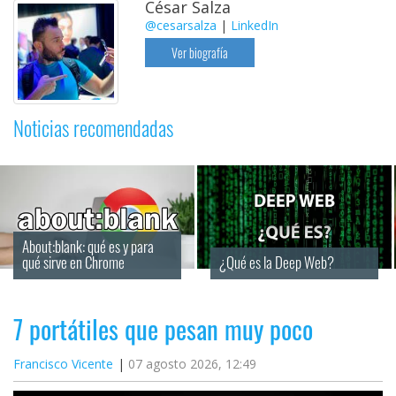
César Salza
@cesarsalza
|
LinkedIn
Ver biografía
Noticias recomendadas
About:blank: qué es y para 
qué sirve en Chrome
¿Qué es la Deep Web?
7 portátiles que pesan muy poco
Francisco Vicente
07 agosto 2026, 12:49