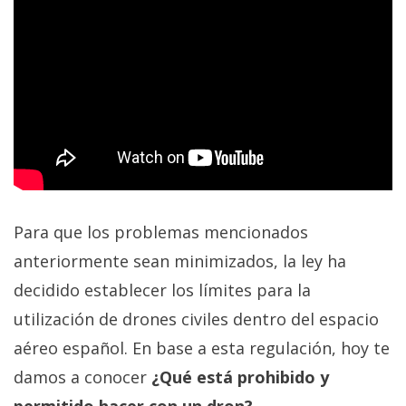
privacidad
/
Aviso
Legal
El medio de
comunicación
digital donde
encontrarás
todas las
noticias sobre
Para que los problemas mencionados
tecnología,
móviles,
anteriormente sean minimizados, la ley ha
ordenadores,
decidido establecer los límites para la
apps,
informática,
utilización de drones civiles dentro del espacio
videojuegos,
comparativas,
aéreo español. En base a esta regulación, hoy te
trucos y
tutoriales.
damos a conocer
¿Qué está prohibido y