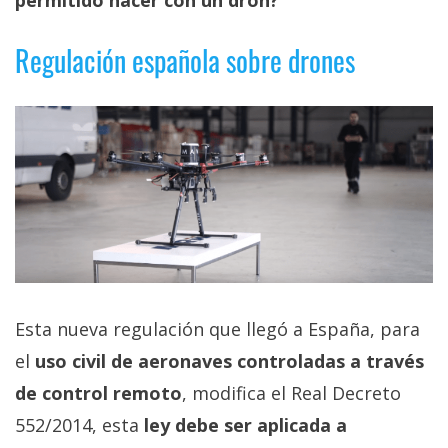
permitido hacer con un dron?
El Grupo
Informático
(CC) 2006-
Regulación española sobre drones
2026.
Algunos
derechos
reservados
.
Esta nueva regulación que llegó a España, para
el
uso civil de aeronaves controladas a través
de control remoto
, modifica el Real Decreto
552/2014, esta
ley debe ser aplicada a