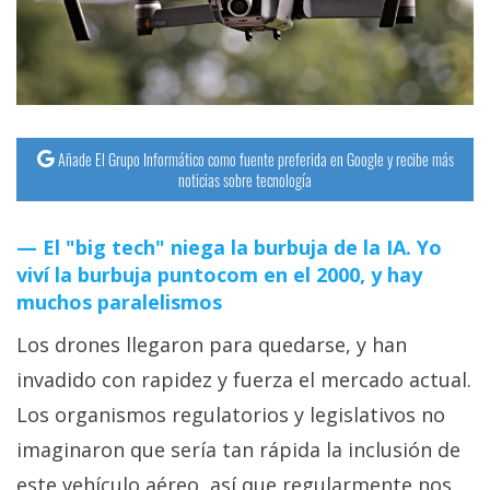
streaming
Operadores
Trucos
y
Añade El Grupo Informático como fuente preferida en Google y recibe más
noticias sobre tecnología
Tutoriales
El "big tech" niega la burbuja de la IA. Yo
Ciberseguridad
viví la burbuja puntocom en el 2000, y hay
muchos paralelismos
Sistemas
Los drones llegaron para quedarse, y han
operativos
invadido con rapidez y fuerza el mercado actual.
Profesional
Los organismos regulatorios y legislativos no
imaginaron que sería tan rápida la inclusión de
+
este vehículo aéreo, así que regularmente nos