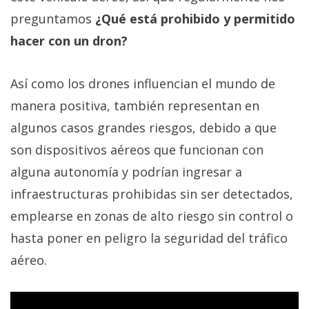
Más
preguntamos
¿Qué está prohibido y permitido
temas
hacer con un dron?
Sorteos
Así como los drones influencian el mundo de
manera positiva, también representan en
Foros
algunos casos grandes riesgos, debido a que
Contacto
son dispositivos aéreos que funcionan con
/
alguna autonomía y podrían ingresar a
Sobre
infraestructuras prohibidas sin ser detectados,
nosotros
/
emplearse en zonas de alto riesgo sin control o
Publicidad
hasta poner en peligro la seguridad del tráfico
/
aéreo.
Cambiar
opciones
de