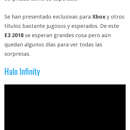
Más
temas
Se han presentado exclusivas para
Xbox
y otros
títulos bastante jugosos y esperados. De este
Sorteos
E3 2018
se esperan grandes cosa pero aún
quedan algunos días para ver todas las
Foros
sorpresas.
Contacto
Halo Infinity
/
Sobre
nosotros
/
Publicidad
/
Cambiar
opciones
de