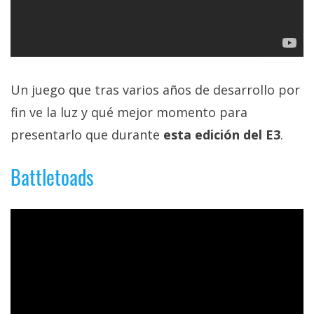
El Grupo
Informático
(CC) 2006-
2026.
Algunos
derechos
reservados
.
Un juego que tras varios años de desarrollo por
fin ve la luz y qué mejor momento para
presentarlo que durante
esta edición del E3
.
Battletoads