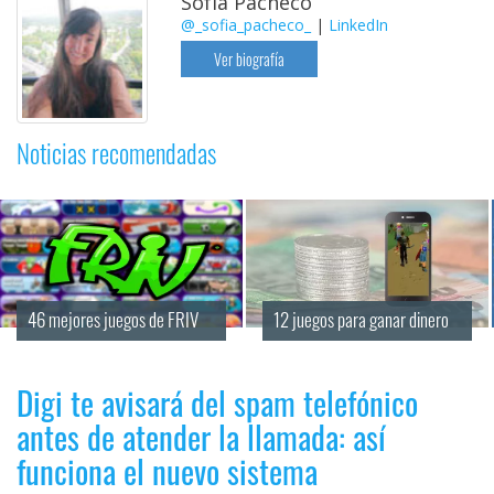
Sofía Pacheco
@_sofia_pacheco_
|
LinkedIn
Ver biografía
Noticias recomendadas
46 mejores juegos de FRIV
12 juegos para ganar dinero
Digi te avisará del spam telefónico
antes de atender la llamada: así
funciona el nuevo sistema