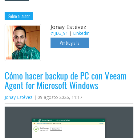
Sobre el autor
Jonay Estévez
@JEG_91
|
LinkedIn
Ver biografía
Cómo hacer backup de PC con Veeam
Agent for Microsoft Windows
Jonay Estévez
09 agosto 2026, 11:17