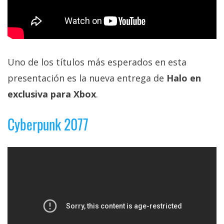
privacidad
/
Aviso
Legal
Uno de los títulos más esperados en esta
El medio de
presentación es la nueva entrega de
Halo en
comunicación
digital donde
exclusiva para Xbox
.
encontrarás
todas las
Cyberpunk 2077
noticias sobre
tecnología,
móviles,
ordenadores,
apps,
informática,
videojuegos,
comparativas,
trucos y
tutoriales.