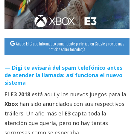
streaming
Operadores
Trucos
y
Añade El Grupo Informático como fuente preferida en Google y recibe más
noticias sobre tecnología
Tutoriales
Digi te avisará del spam telefónico antes
Ciberseguridad
de atender la llamada: así funciona el nuevo
sistema
Sistemas
El
E3 2018
está aquí y los nuevos juegos para la
operativos
Xbox
han sido anunciados con sus respectivos
Profesional
tráilers. Un año más el
E3
capta toda la
atención que quería, pero no hay tantas
+
sorpresas como se esperaba.