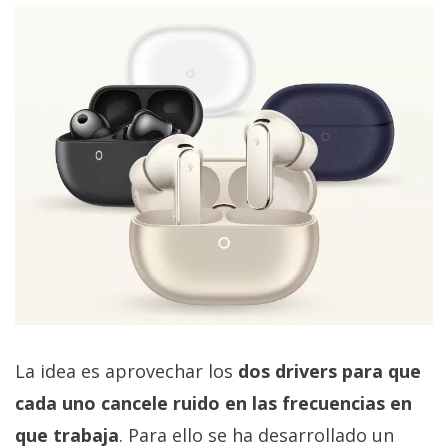
privacidad
/
Aviso
Legal
El medio de
comunicación
digital donde
encontrarás
todas las
noticias sobre
tecnología,
móviles,
ordenadores,
apps,
informática,
videojuegos,
La idea es aprovechar los
dos drivers para que
comparativas,
trucos y
cada uno cancele ruido en las frecuencias en
tutoriales.
que trabaja
. Para ello se ha desarrollado un