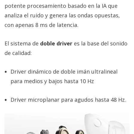
El Grupo
potente procesamiento basado en la IA que
Informático
(CC) 2006-
analiza el ruido y genera las ondas opuestas,
2026.
Algunos
derechos
con apenas 8 ms de latencia.
reservados
.
El sistema de
doble driver
es la base del sonido
de calidad:
Driver dinámico de doble imán ultralineal
para medios y bajos hasta 10 Hz
Driver microplanar para agudos hasta 48 Hz.