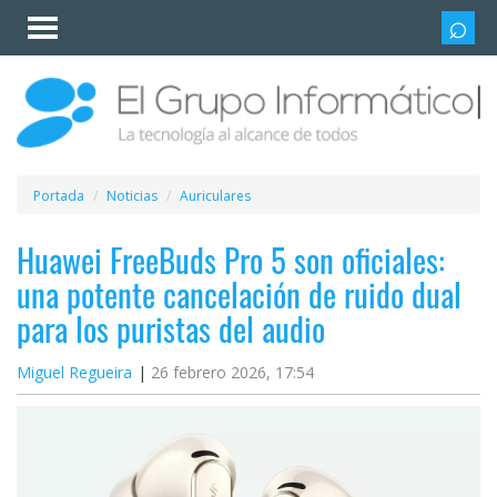
Invitado
Iniciar
sesión /
Registrarse
Esenciales
Móviles
Portada
Noticias
Auriculares
Ofertas
Huawei FreeBuds Pro 5 son oficiales:
una potente cancelación de ruido dual
Apps
para los puristas del audio
Redes
Miguel Regueira
26 febrero 2026, 17:54
sociales
Plataformas