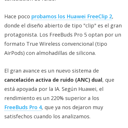
Más
temas
Hace poco
probamos los Huawei FreeClip 2‎‎
,
donde el diseño abierto de tipo "clip" es el gran
Sorteos
protagonista. Los FreeBuds Pro 5 optan por un
formato True Wireless convencional (tipo
Foros
AirPods) con almohadillas de silicona.
Contacto
/
El gran avance es un nuevo sistema de
Sobre
cancelación activa de ruido (ANC) dual
, que
nosotros
está apoyada por la IA. Según Huawei, el
/
Publicidad
rendimiento es un 220% superior a los
/
FreeBuds Pro 4‎
, que ya nos dejaron muy
Cambiar
satisfechos cuando los analizamos.
opciones
de