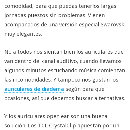
Más
comodidad, para que puedas tenerlos largas
temas
jornadas puestos sin problemas. Vienen
acompañados de una versión especial Swarovski
Sorteos
muy elegantes.
Foros
No a todos nos sientan bien los auriculares que
van dentro del canal auditivo, cuando llevamos
Contacto
/
algunos minutos escuchando música comienzan
Sobre
las incomodidades. Y tampoco nos gustan los
nosotros
auriculares de diadema‎
según para qué
/
Publicidad
ocasiones, así que debemos buscar alternativas.
/
Cambiar
Y los auriculares open ear son una buena
opciones
solución. Los TCL CrystalClip apuestan por un
de