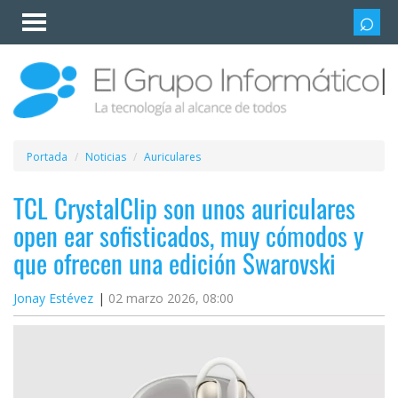
Invitado
Iniciar
sesión /
Registrarse
Esenciales
Móviles
Portada
Noticias
Auriculares
Ofertas
TCL CrystalClip son unos auriculares
open ear sofisticados, muy cómodos y
Apps
que ofrecen una edición Swarovski
Redes
Jonay Estévez
02 marzo 2026, 08:00
sociales
Plataformas