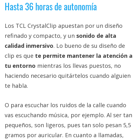
El Grupo
Hasta 36 horas de autonomía
Informático
(CC) 2006-
2026.
Algunos
Los TCL CrystalClip apuestan por un diseño
derechos
reservados
.
refinado y compacto, y un
sonido de alta
calidad inmersivo
. Lo bueno de su diseño de
clip es que
te permite mantener la atención a
tu entorno
mientras los llevas puestos, no
haciendo necesario quitártelos cuando alguien
te habla.
O para escuchar los ruidos de la calle cuando
vas escuchando música, por ejemplo. Al ser tan
pequeños, son ligeros, pues tan solo pesan 5,5
gramos por auricular. En cuanto a llamadas,