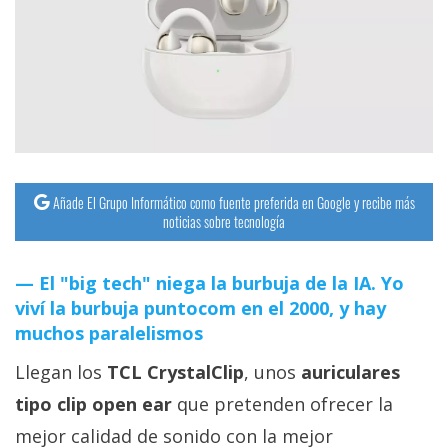
streaming
Operadores
Trucos
y
Tutoriales
Añade El Grupo Informático como fuente preferida en Google y recibe más
noticias sobre tecnología
Ciberseguridad
El "big tech" niega la burbuja de la IA. Yo
Sistemas
viví la burbuja puntocom en el 2000, y hay
operativos
muchos paralelismos
Llegan los
TCL CrystalClip
, unos
auriculares
Profesional
tipo clip open ear
que pretenden ofrecer la
+
mejor calidad de sonido con la mejor