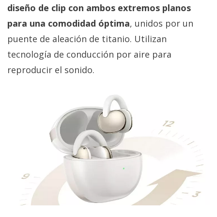
privacidad
diseño de clip con ambos extremos planos
/
para una comodidad óptima
, unidos por un
Aviso
puente de aleación de titanio. Utilizan
Legal
tecnología de conducción por aire para
reproducir el sonido.
El medio de
comunicación
digital donde
encontrarás
todas las
noticias sobre
tecnología,
móviles,
ordenadores,
apps,
informática,
videojuegos,
comparativas,
trucos y
tutoriales.