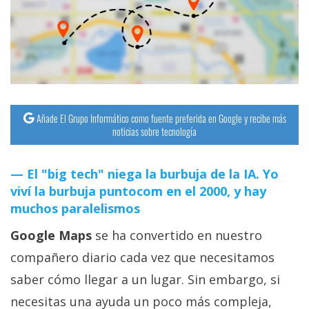
streaming
Operadores
Trucos
y
Tutoriales
Añade El Grupo Informático como fuente preferida en Google y recibe más
noticias sobre tecnología
Ciberseguridad
El "big tech" niega la burbuja de la IA. Yo
viví la burbuja puntocom en el 2000, y hay
Sistemas
muchos paralelismos
operativos
Google Maps
se ha convertido en nuestro
Profesional
compañero diario cada vez que necesitamos
saber cómo llegar a un lugar. Sin embargo, si
+
necesitas una ayuda un poco más compleja,