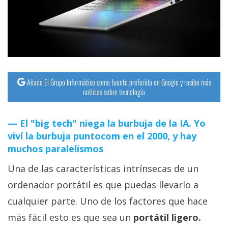
Añade El Grupo Informático como fuente preferida en Google y recibe más
noticias sobre tecnología
El "big tech" niega la burbuja de la IA. Yo
viví la burbuja puntocom en el 2000, y hay
muchos paralelismos
Una de las características intrínsecas de un
ordenador portátil es que puedas llevarlo a
cualquier parte. Uno de los factores que hace
más fácil esto es que sea un
portátil ligero.