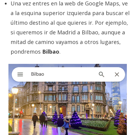
Una vez entres en la web de Google Maps, ve
privacidad
/
a la esquina superior izquierda para buscar el
Aviso
último destino al que quieres ir. Por ejemplo,
Legal
si queremos ir de Madrid a Bilbao, aunque a
mitad de camino vayamos a otros lugares,
El medio de
comunicación
pondremos
Bilbao
.
digital donde
encontrarás
todas las
noticias sobre
tecnología,
móviles,
ordenadores,
apps,
informática,
videojuegos,
comparativas,
trucos y
tutoriales.