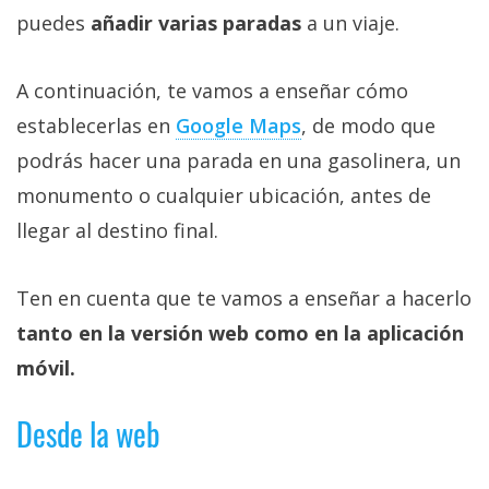
Más
puedes
añadir varias paradas
a un viaje.
temas
A continuación, te vamos a enseñar cómo
Sorteos
establecerlas en
Google Maps
, de modo que
podrás hacer una parada en una gasolinera, un
Foros
monumento o cualquier ubicación, antes de
llegar al destino final.
Contacto
/
Sobre
Ten en cuenta que te vamos a enseñar a hacerlo
nosotros
tanto en la versión web como en la aplicación
/
móvil.
Publicidad
/
Cambiar
Desde la web
opciones
de