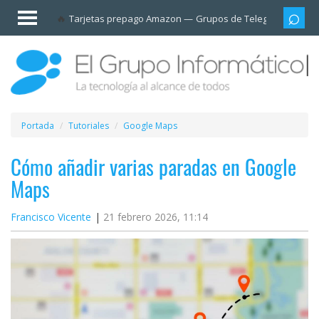
Invitado
Tarjetas prepago Amazon
Grupos de Telegram
Cali
Iniciar
sesión /
Registrarse
Esenciales
Móviles
Portada
Tutoriales
Google Maps
Ofertas
Cómo añadir varias paradas en Google
Maps
Apps
Francisco Vicente
21 febrero 2026, 11:14
Redes
sociales
Plataformas