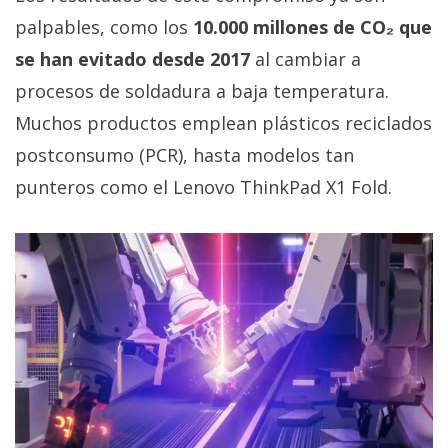
privacidad
palpables, como los
10.000 millones de CO₂ que
/
se han evitado desde 2017
al cambiar a
Aviso
Legal
procesos de soldadura a baja temperatura.
Muchos productos emplean plásticos reciclados
El medio de
postconsumo (PCR), hasta modelos tan
comunicación
punteros como el Lenovo ThinkPad X1 Fold.
digital donde
encontrarás
todas las
noticias sobre
tecnología,
móviles,
ordenadores,
apps,
informática,
videojuegos,
comparativas,
trucos y
tutoriales.