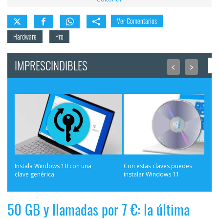
Ver Comentarios
Hardware
Pro
IMPRESCINDIBLES
<
>
Instala Windows 10 con una 
Con estas claves puedes 
clave genérica
instalar Windows 11
50 GB y llamadas por 7 €: la última