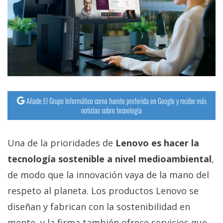
streaming
Operadores
Trucos
y
Tutoriales
Añade El Grupo Informático como fuente preferida en Google y recibe más
noticias sobre tecnología
Ciberseguridad
Una de la prioridades de
Lenovo es hacer la
Sistemas
operativos
tecnología sostenible a nivel medioambiental
,
de modo que la innovación vaya de la mano del
Profesional
respeto al planeta. Los productos Lenovo se
diseñan y fabrican con la sostenibilidad en
+
mente, y la firma también ofrece servicios que