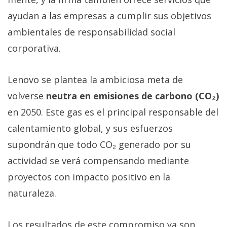
Más
ayudan a las empresas a cumplir sus objetivos
temas
ambientales de responsabilidad social
corporativa.
Sorteos
Foros
Lenovo se plantea la ambiciosa meta de
volverse
neutra en emisiones de carbono (CO₂)
Contacto
en 2050. Este gas es el principal responsable del
/
calentamiento global, y sus esfuerzos
Sobre
supondrán que todo CO₂ generado por su
nosotros
/
actividad se verá compensando mediante
Publicidad
proyectos con impacto positivo en la
/
naturaleza.
Cambiar
opciones
de
Los resultados de este compromiso ya son