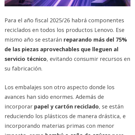
El Grupo
Informático
(CC) 2006-
2026.
Algunos
Para el año fiscal 2025/26 habrá componentes
derechos
reciclados en todos los productos Lenovo. Ese
reservados
.
mismo año se estarán
reparando más del 75%
de las piezas aprovechables que lleguen al
servicio técnico
, evitando consumir recursos en
su fabricación.
Los embalajes son otro aspecto donde los
avances han sido enormes. Además de
incorporar
papel y cartón reciclado
, se están
reduciendo los plásticos de manera drástica, e
incorporando materias primas con menor