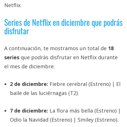
privacidad
Netflix.
/
Aviso
Series de Netflix en diciembre que podrás
Legal
disfrutar
El medio de
comunicación
A continuación, te mostramos un total de
18
digital donde
series
que podrás disfrutar en Netflix durante
encontrarás
todas las
el mes de diciembre:
noticias sobre
tecnología,
móviles,
2 de diciembre:
Fiebre cerebral (Estreno) | El
ordenadores,
apps,
baile de las luciérnagas (T2).
informática,
videojuegos,
comparativas,
7 de diciembre:
La flora más bella (Estreno) |
trucos y
tutoriales.
Odio la Navidad (Estreno) | Smiley (Estreno).