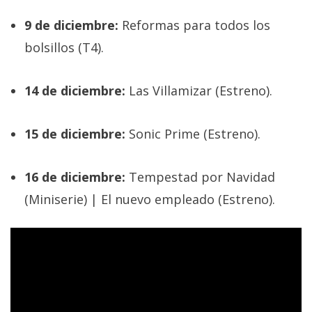
El Grupo
Informático
9 de diciembre:
Reformas para todos los
(CC) 2006-
2026.
Algunos
bolsillos (T4).
derechos
reservados
.
14 de diciembre:
Las Villamizar (Estreno).
15 de diciembre:
Sonic Prime (Estreno).
16 de diciembre:
Tempestad por Navidad
(Miniserie) | El nuevo empleado (Estreno).