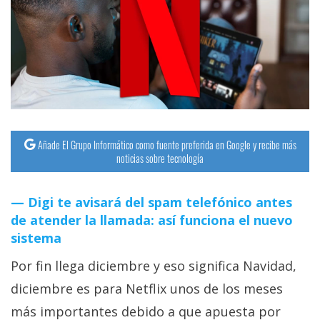
streaming
Operadores
Trucos
y
Tutoriales
Añade El Grupo Informático como fuente preferida en Google y recibe más
noticias sobre tecnología
Ciberseguridad
Digi te avisará del spam telefónico antes
Sistemas
de atender la llamada: así funciona el nuevo
operativos
sistema
Por fin llega diciembre y eso significa Navidad,
Profesional
diciembre es para Netflix unos de los meses
+
más importantes debido a que apuesta por