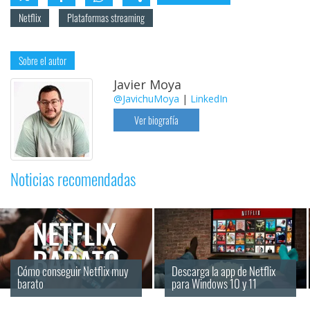
Netflix
Plataformas streaming
Sobre el autor
Javier Moya
@JavichuMoya
|
LinkedIn
Ver biografía
Noticias recomendadas
Cómo conseguir Netflix muy 
Descarga la app de Netflix 
barato
para Windows 10 y 11