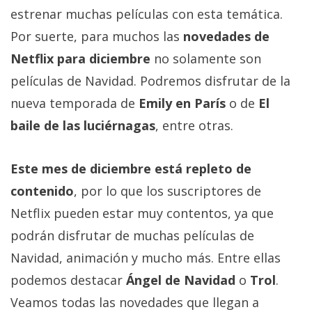
Más
estrenar muchas películas con esta temática.
temas
Por suerte, para muchos las
novedades de
Netflix para diciembre
no solamente son
Sorteos
películas de Navidad. Podremos disfrutar de la
nueva temporada de
Emily en París
o de
El
Foros
baile de las luciérnagas
, entre otras.
Contacto
/
Este mes de diciembre está repleto de
Sobre
contenido
, por lo que los suscriptores de
nosotros
Netflix pueden estar muy contentos, ya que
/
Publicidad
podrán disfrutar de muchas películas de
/
Navidad, animación y mucho más. Entre ellas
Cambiar
podemos destacar
Ángel de Navidad
o
Trol
.
opciones
Veamos todas las novedades que llegan a
de