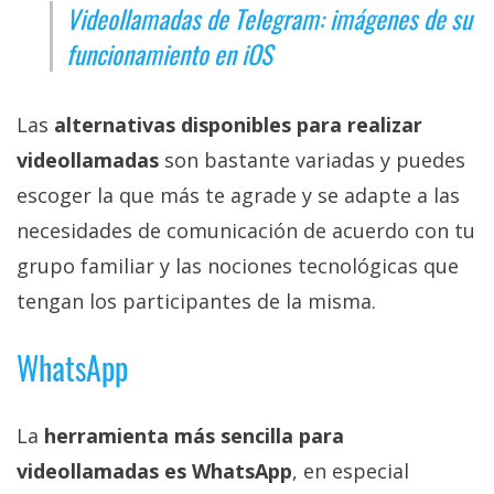
Videollamadas de Telegram: imágenes de su
privacidad
/
funcionamiento en iOS
Aviso
Legal
Las
alternativas disponibles para realizar
videollamadas
son bastante variadas y puedes
El medio de
comunicación
escoger la que más te agrade y se adapte a las
digital donde
encontrarás
necesidades de comunicación de acuerdo con tu
todas las
grupo familiar y las nociones tecnológicas que
noticias sobre
tecnología,
tengan los participantes de la misma.
móviles,
ordenadores,
apps,
WhatsApp
informática,
videojuegos,
comparativas,
La
herramienta más sencilla para
trucos y
tutoriales.
videollamadas es WhatsApp
, en especial