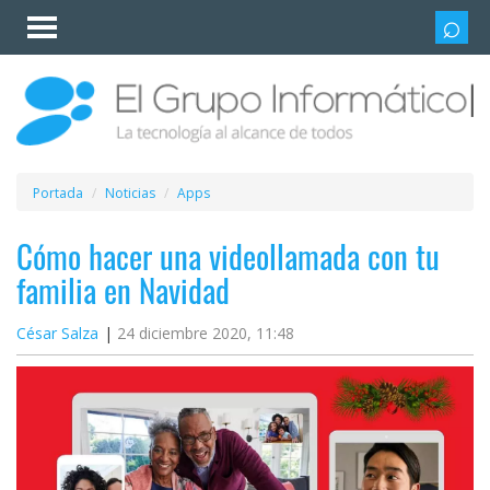
Invitado
Iniciar
sesión /
Registrarse
Esenciales
Móviles
Portada
Noticias
Apps
Ofertas
Cómo hacer una videollamada con tu
familia en Navidad
Apps
César Salza
24 diciembre 2020, 11:48
Redes
sociales
Plataformas