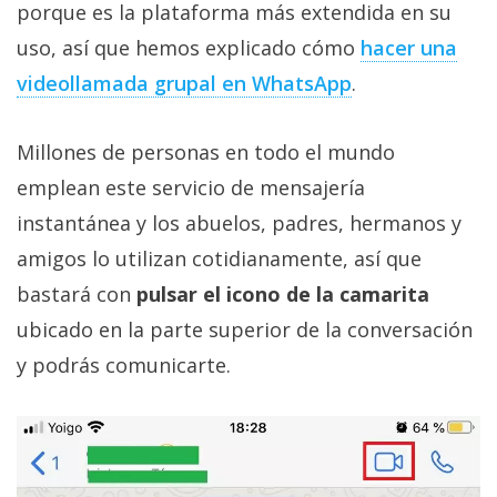
El Grupo
porque es la plataforma más extendida en su
Informático
uso, así que hemos explicado cómo
hacer una
(CC) 2006-
2026.
Algunos
videollamada grupal en WhatsApp
.
derechos
reservados
.
Millones de personas en todo el mundo
emplean este servicio de mensajería
instantánea y los abuelos, padres, hermanos y
amigos lo utilizan cotidianamente, así que
bastará con
pulsar el icono de la camarita
ubicado en la parte superior de la conversación
y podrás comunicarte.