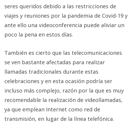
Más
seres queridos debido a las restricciones de
temas
viajes y reuniones por la pandemia de Covid-19 y
ante ello una videoconferencia puede aliviar un
Sorteos
poco la pena en estos días.
Foros
También es cierto que las telecomunicaciones
se ven bastante afectadas para realizar
Contacto
/
llamadas tradicionales durante estas
Sobre
celebraciones y en esta ocasión podría ser
nosotros
incluso más complejo, razón por la que es muy
/
Publicidad
recomendable la realización de videollamadas,
/
ya que emplean Internet como red de
Cambiar
transmisión, en lugar de la línea telefónica.
opciones
de