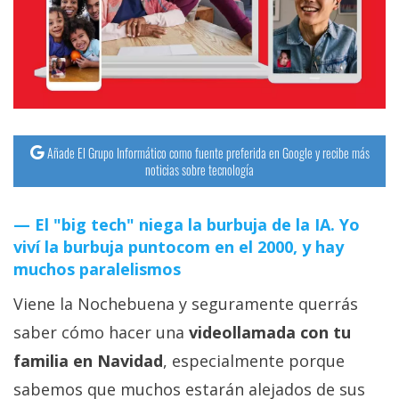
streaming
Operadores
Trucos
y
Tutoriales
Añade El Grupo Informático como fuente preferida en Google y recibe más
noticias sobre tecnología
Ciberseguridad
El "big tech" niega la burbuja de la IA. Yo
viví la burbuja puntocom en el 2000, y hay
Sistemas
muchos paralelismos
operativos
Viene la Nochebuena y seguramente querrás
Profesional
saber cómo hacer una
videollamada con tu
familia en Navidad
, especialmente porque
+
sabemos que muchos estarán alejados de sus