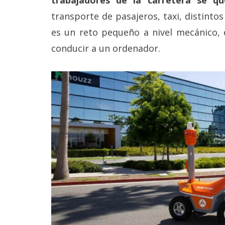
Legal
transporte de pasajeros, taxi, distintos
es un reto pequeño a nivel mecánico, 
El medio de
comunicación
conducir a un ordenador.
digital donde
encontrarás
todas las
noticias sobre
tecnología,
móviles,
ordenadores,
apps,
informática,
videojuegos,
comparativas,
trucos y
tutoriales.
El Grupo
Informático
(CC) 2006-
2026.
Algunos
derechos