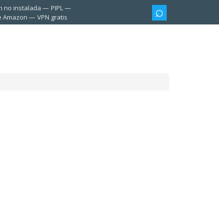
n no instalada
PIPL
te Amazon
VPN gratis