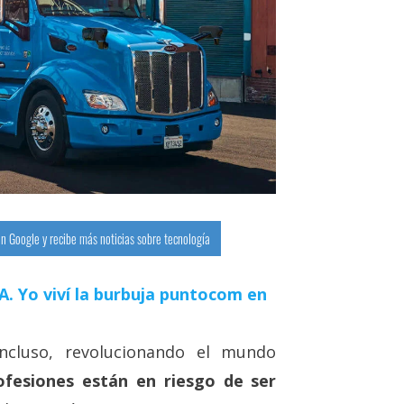
n Google y recibe más noticias sobre tecnología
 IA. Yo viví la burbuja puntocom en
incluso, revolucionando el mundo
ofesiones están en riesgo de ser