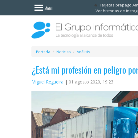
Invitado
Tarjetas prepago A
Menú
Ver historias de Insta
Iniciar
sesión /
Registrarse
Esenciales
Móviles
Portada
Noticias
Análisis
¿Está mi profesión en peligro por
Ofertas
Miguel Regueira
01 agosto 2020, 19:23
Apps
Redes
sociales
Plataformas