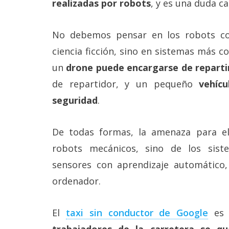
realizadas por robots
, y es una duda c
Más
temas
No debemos pensar en los robots co
Sorteos
ciencia ficción, sino en sistemas más c
un
drone puede encargarse de reparti
Foros
de repartidor, y un pequeño
vehíc
seguridad
.
Contacto
/
Sobre
De todas formas, la amenaza para e
nosotros
/
robots mecánicos, sino de los sis
Publicidad
sensores con aprendizaje automático, i
/
Cambiar
ordenador.
opciones
de
privacidad
El
taxi sin conductor de Google
es 
/
Aviso
trabajadores de la carretera se qu