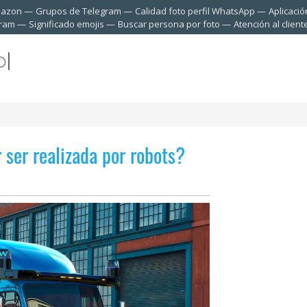
mazon
Grupos de Telegram
Calidad foto perfil WhatsApp
Aplicació
gram
Significado emojis
Buscar persona por foto
Atención al clien
 ser realizada por robots?