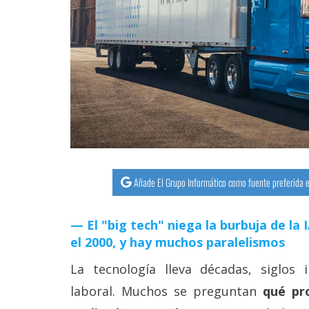
streaming
Operadores
Trucos
y
Tutoriales
Ciberseguridad
Añade El Grupo Informático como fuente preferida e
Sistemas
operativos
El "big tech" niega la burbuja de la
el 2000, y hay muchos paralelismos
Profesional
La tecnología lleva décadas, siglos 
laboral. Muchos se preguntan
qué pr
+