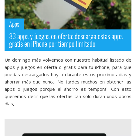
streaming
Operadores
Apps
83 apps y juegos en oferta: descarga estas apps
Trucos
gratis en iPhone por tiempo limitado
y
Tutoriales
Un domingo más volvemos con nuestro habitual listado de
apps y juegos en oferta o gratis para tu iPhone, para que
Ciberseguridad
puedas descargarlos hoy o durante estos próximos días y
ahorrar más que nunca. No tardes muchos en obtener las
Sistemas
apps o juegos porque el ahorro es temporal. Con esto
operativos
queremos decir que las ofertas tan solo duran unos pocos
días,...
Profesional
+