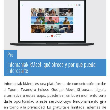
Más
temas
Sorteos
Foros
Contacto
Pro
/
Infomaniak kMeet: qué ofrece y por qué puede
Sobre
interesarte
nosotros
/
Publicidad
Infomaniak kMeet es una plataforma de comunicación similar
/
a Zoom, Teams o incluso Google Meet. Si buscas alguna
Cambiar
alternativa a estas apps, puede ser un buen momento para
opciones
darle oportunidad a este servicio cuyo funcionamiento gira
en torno a la privacidad. Es gratuita e ilimitada, además de
de