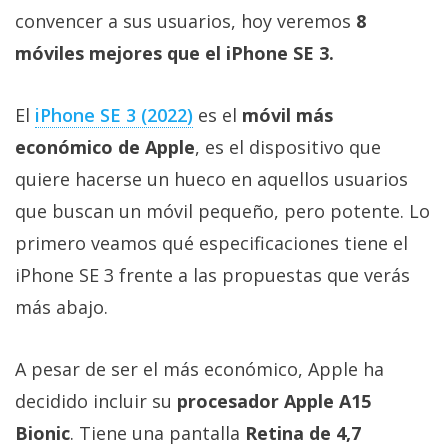
Más
convencer a sus usuarios, hoy veremos
8
temas
móviles mejores que el iPhone SE 3.
Sorteos
El
iPhone SE 3 (2022)
es el
móvil más
económico de Apple
, es el dispositivo que
Foros
quiere hacerse un hueco en aquellos usuarios
que buscan un móvil pequeño, pero potente. Lo
Contacto
/
primero veamos qué especificaciones tiene el
Sobre
iPhone SE 3 frente a las propuestas que verás
nosotros
más abajo.
/
Publicidad
/
A pesar de ser el más económico, Apple ha
Cambiar
decidido incluir su
procesador Apple A15
opciones
Bionic
. Tiene una pantalla
Retina de 4,7
de