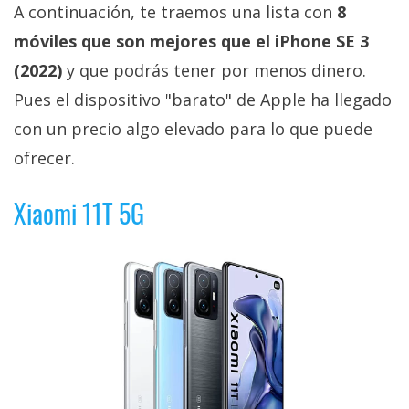
El Grupo
A continuación, te traemos una lista con
8
Informático
(CC) 2006-
móviles que son mejores que el iPhone SE 3
2026.
Algunos
(2022)
y que podrás tener por menos dinero.
derechos
reservados
.
Pues el dispositivo "barato" de Apple ha llegado
con un precio algo elevado para lo que puede
ofrecer.
Xiaomi 11T 5G