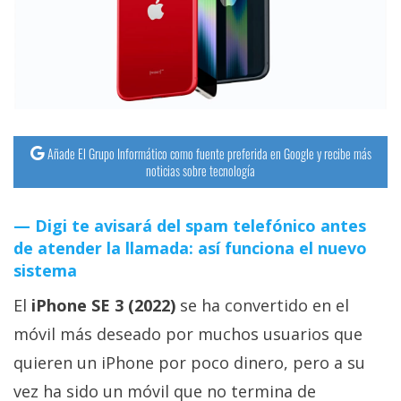
streaming
Operadores
Trucos
y
Tutoriales
Añade El Grupo Informático como fuente preferida en Google y recibe más
noticias sobre tecnología
Ciberseguridad
Digi te avisará del spam telefónico antes
de atender la llamada: así funciona el nuevo
Sistemas
sistema
operativos
El
iPhone SE 3 (2022)
se ha convertido en el
Profesional
móvil más deseado por muchos usuarios que
quieren un iPhone por poco dinero, pero a su
+
vez ha sido un móvil que no termina de