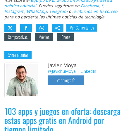
más sobre el
equipo de El Grupo Informático y nuestra
política editorial
. Puedes seguirnos en
Facebook
,
X
,
Instagram
,
WhatsApp
,
Telegram
o
recibirnos en tu correo
para no perderte las últimas noticias de tecnología.
Ver Comentarios
Comparativas
Móviles
iPhone
Sobre el autor
Javier Moya
@JavichuMoya
|
LinkedIn
Ver biografía
103 apps y juegos en oferta: descarga
estas apps gratis en Android por
tiempo limitado