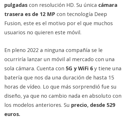
privacidad
pulgadas
con resolución HD. Su única
cámara
/
trasera es de 12 MP
con tecnología Deep
Aviso
Fusion, este es el motivo por el que muchos
Legal
usuarios no quieren este móvil.
El medio de
comunicación
En pleno 2022 a ninguna compañía se le
digital donde
encontrarás
ocurriría lanzar un móvil al mercado con una
todas las
sola cámara. Cuenta con
5G y WiFi 6
y tiene una
noticias sobre
tecnología,
batería que nos da una duración de hasta 15
móviles,
ordenadores,
horas de vídeo. Lo que más sorprendió fue su
apps,
diseño, ya que no cambio nada en absoluto con
informática,
videojuegos,
los modelos anteriores. Su
precio, desde 529
comparativas,
trucos y
euros.
tutoriales.