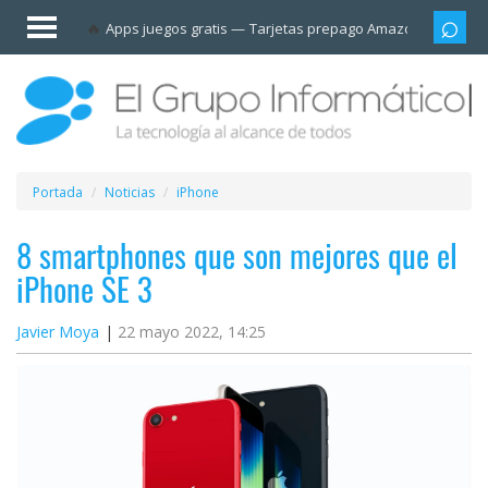
Invitado
Apps juegos gratis
Tarjetas prepago Amazon
Grupo
Iniciar
sesión /
Registrarse
Esenciales
Móviles
Portada
Noticias
iPhone
Ofertas
8 smartphones que son mejores que el
iPhone SE 3
Apps
Javier Moya
22 mayo 2022, 14:25
Redes
sociales
Plataformas