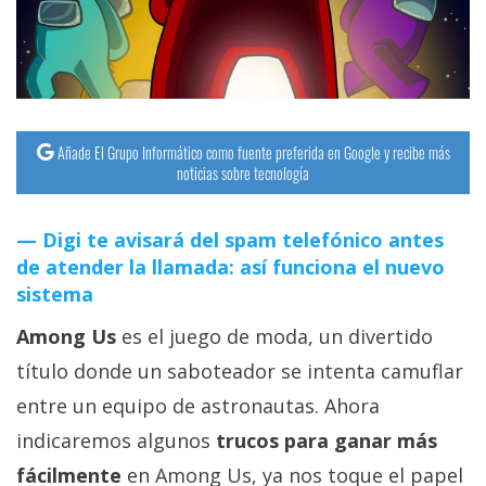
streaming
Operadores
Trucos
Añade El Grupo Informático como fuente preferida en Google y recibe más
y
noticias sobre tecnología
Tutoriales
Digi te avisará del spam telefónico antes
Ciberseguridad
de atender la llamada: así funciona el nuevo
sistema
Sistemas
Among Us
es el juego de moda, un divertido
operativos
título donde un saboteador se intenta camuflar
Profesional
entre un equipo de astronautas. Ahora
indicaremos algunos
trucos para ganar más
+
fácilmente
en Among Us, ya nos toque el papel