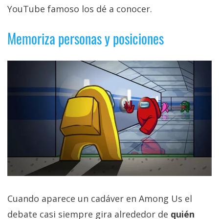
privacidad
YouTube famoso los dé a conocer.
/
Aviso
Memoriza personas y posiciones
Legal
El medio de
comunicación
digital donde
encontrarás
todas las
noticias sobre
tecnología,
móviles,
ordenadores,
apps,
informática,
videojuegos,
comparativas,
trucos y
Cuando aparece un cadáver en Among Us el
tutoriales.
debate casi siempre gira alrededor de
quién