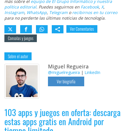
más sobre el
equipo de El Grupo Informático y nuestra
política editorial
. Puedes seguirnos en
Facebook
,
X
,
Instagram
,
WhatsApp
,
Telegram
o
recibirnos en tu correo
para no perderte las últimas noticias de tecnología.
Ver Comentarios
Consolas y juegos
Sobre el autor
Miguel Regueira
@miguelregueira
|
LinkedIn
Ver biografía
103 apps y juegos en oferta: descarga
estas apps gratis en Android por
tiempo limitado