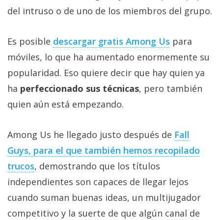
Más
del intruso o de uno de los miembros del grupo.
temas
Es posible
descargar gratis Among Us
para
Sorteos
móviles, lo que ha aumentado enormemente su
popularidad. Eso quiere decir que hay quien ya
Foros
ha
perfeccionado sus técnicas
, pero también
quien aún está empezando.
Contacto
/
Sobre
Among Us he llegado justo después de
Fall
nosotros
Guys, para el que también hemos recopilado
/
Publicidad
trucos
, demostrando que los títulos
/
independientes son capaces de llegar lejos
Cambiar
cuando suman buenas ideas, un multijugador
opciones
competitivo y la suerte de que algún canal de
de