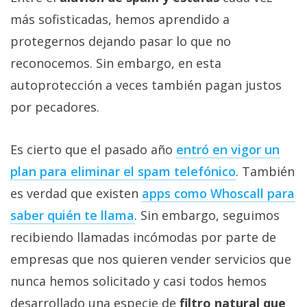
Más
más sofisticadas, hemos aprendido a
temas
protegernos dejando pasar lo que no
reconocemos. Sin embargo, en esta
Sorteos
autoprotección a veces también pagan justos
Foros
por pecadores.
Contacto
Es cierto que el pasado año
entró en vigor un
/
plan para eliminar el spam telefónico
. También
Sobre
es verdad que existen
apps como Whoscall para
nosotros
/
saber quién te llama
. Sin embargo, seguimos
Publicidad
recibiendo llamadas incómodas por parte de
/
empresas que nos quieren vender servicios que
Cambiar
nunca hemos solicitado y casi todos hemos
opciones
de
desarrollado una especie de
filtro natural que