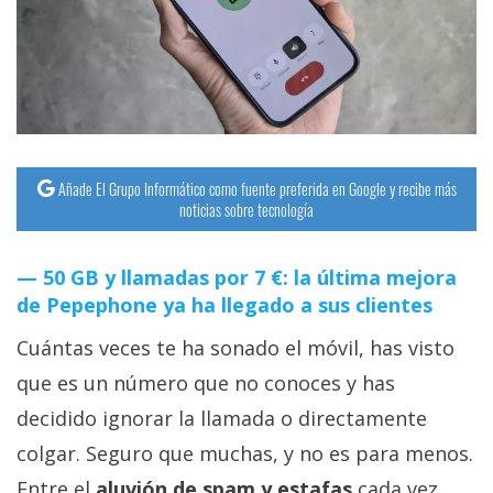
streaming
Operadores
Trucos
y
Tutoriales
Añade El Grupo Informático como fuente preferida en Google y recibe más
noticias sobre tecnología
Ciberseguridad
50 GB y llamadas por 7 €: la última mejora
de Pepephone ya ha llegado a sus clientes
Sistemas
operativos
Cuántas veces te ha sonado el móvil, has visto
que es un número que no conoces y has
Profesional
decidido ignorar la llamada o directamente
colgar. Seguro que muchas, y no es para menos.
+
Entre el
aluvión de spam y estafas
cada vez