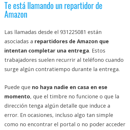
El Grupo
Te está llamando un repartidor de
Informático
Amazon
(CC) 2006-
2026.
Algunos
derechos
reservados
.
Las llamadas desde el 931225081 están
asociadas a
repartidores de Amazon que
intentan completar una entrega
. Estos
trabajadores suelen recurrir al teléfono cuando
surge algún contratiempo durante la entrega.
Puede que
no haya nadie en casa en ese
momento
, que el timbre no funcione o que la
dirección tenga algún detalle que induce a
error. En ocasiones, incluso algo tan simple
como no encontrar el portal o no poder acceder