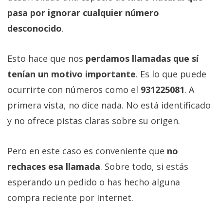
privacidad
pasa por ignorar cualquier número
/
desconocido
.
Aviso
Legal
Esto hace que nos
perdamos llamadas que sí
El medio de
tenían un motivo importante
. Es lo que puede
comunicación
ocurrirte con números como el
931225081
. A
digital donde
encontrarás
primera vista, no dice nada. No está identificado
todas las
noticias sobre
y no ofrece pistas claras sobre su origen.
tecnología,
móviles,
ordenadores,
Pero en este caso es conveniente que
no
apps,
informática,
rechaces esa llamada
. Sobre todo, si estás
videojuegos,
esperando un pedido o has hecho alguna
comparativas,
trucos y
compra reciente por Internet.
tutoriales.