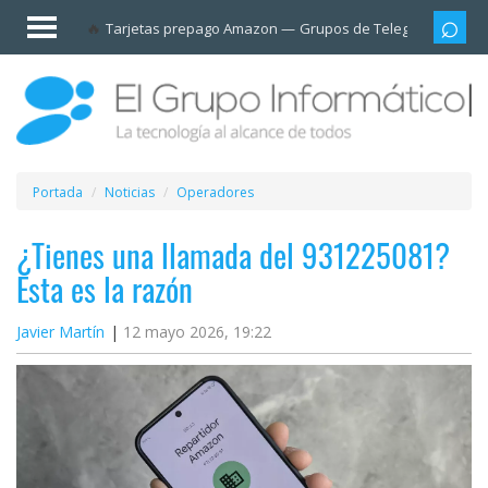
Invitado
Tarjetas prepago Amazon
Grupos de Telegram
Cali
Iniciar
sesión /
Registrarse
Esenciales
Móviles
Portada
Noticias
Operadores
Ofertas
¿Tienes una llamada del 931225081?
Esta es la razón
Apps
Javier Martín
12 mayo 2026, 19:22
Redes
sociales
Plataformas