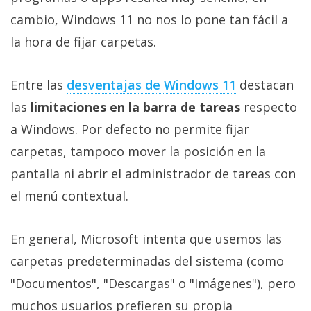
Más
cambio, Windows 11 no nos lo pone tan fácil a
temas
la hora de fijar carpetas.
Sorteos
Entre las
desventajas de Windows 11
destacan
las
limitaciones en la barra de tareas
respecto
Foros
a Windows. Por defecto no permite fijar
Contacto
carpetas, tampoco mover la posición en la
/
pantalla ni abrir el administrador de tareas con
Sobre
el menú contextual.
nosotros
/
Publicidad
En general, Microsoft intenta que usemos las
/
carpetas predeterminadas del sistema (como
Cambiar
"Documentos", "Descargas" o "Imágenes"), pero
opciones
de
muchos usuarios prefieren su propia