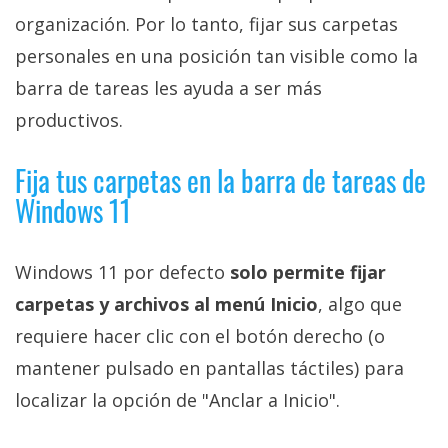
privacidad
organización. Por lo tanto, fijar sus carpetas
/
personales en una posición tan visible como la
Aviso
barra de tareas les ayuda a ser más
Legal
productivos.
El medio de
comunicación
Fija tus carpetas en la barra de tareas de
digital donde
Windows 11
encontrarás
todas las
noticias sobre
tecnología,
Windows 11 por defecto
solo permite fijar
móviles,
ordenadores,
carpetas y archivos al menú Inicio
, algo que
apps,
requiere hacer clic con el botón derecho (o
informática,
videojuegos,
mantener pulsado en pantallas táctiles) para
comparativas,
trucos y
localizar la opción de "Anclar a Inicio".
tutoriales.