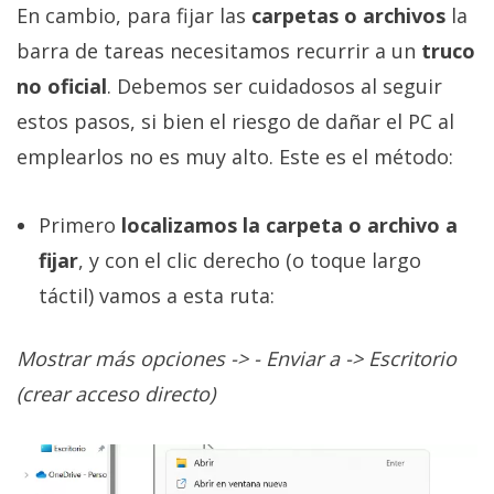
El Grupo
En cambio, para fijar las
carpetas o archivos
la
Informático
(CC) 2006-
barra de tareas necesitamos recurrir a un
truco
2026.
Algunos
no oficial
. Debemos ser cuidadosos al seguir
derechos
reservados
.
estos pasos, si bien el riesgo de dañar el PC al
emplearlos no es muy alto. Este es el método:
Primero
localizamos la carpeta o archivo a
fijar
, y con el clic derecho (o toque largo
táctil) vamos a esta ruta:
Mostrar más opciones -> - Enviar a -> Escritorio
(crear acceso directo)