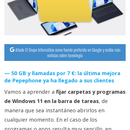
streaming
Operadores
Trucos
y
Tutoriales
Añade El Grupo Informático como fuente preferida en Google y recibe más
noticias sobre tecnología
Ciberseguridad
50 GB y llamadas por 7 €: la última mejora
de Pepephone ya ha llegado a sus clientes
Sistemas
operativos
Vamos a aprender a
fijar carpetas y programas
de Windows 11 en la barra de tareas
, de
Profesional
manera que sea instantáneo abrirlos en
cualquier momento. En el caso de los
+
programas o apps resulta muy sencillo, en