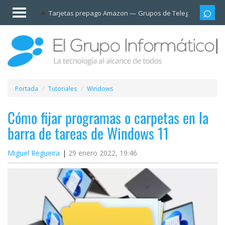
Invitado
Tarjetas prepago Amazon
Grupos de Telegram
Cali
Iniciar
sesión /
Registrarse
Esenciales
Móviles
Portada
Tutoriales
Windows
Ofertas
Cómo fijar programas o carpetas en la
barra de tareas de Windows 11
Apps
Miguel Regueira
29 enero 2022, 19:46
Redes
sociales
Plataformas