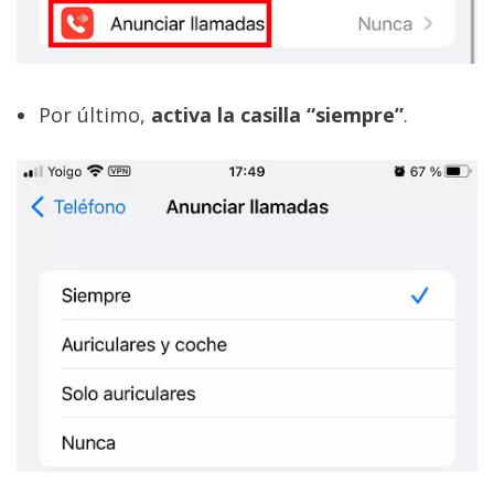
Por último,
activa la casilla “siempre”
.