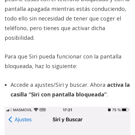
El Grupo
Informático
pantalla apagada mientras estás conduciendo,
(CC) 2006-
todo ello sin necesidad de tener que coger el
2026.
Algunos
derechos
teléfono, pero tienes que activar dicha
reservados
.
posibilidad.
Para que Siri pueda funcionar con la pantalla
bloqueada, haz lo siguiente:
Accede a ajustes/Siri y buscar. Ahora
activa la
casilla “Siri con pantalla bloqueada”
.