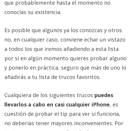
que probablemente hasta el momento no
Más
temas
conocías su existencia.
Sorteos
Es posible que algunos ya los conozcas y otros
no, en cualquier caso, conviene echar un vistazo
Foros
a todos los que iremos añadiendo a esta lista
por si en algún momento quieres probar alguno
Contacto
y ponerlo en práctica, seguro que más de uno lo
/
Sobre
añadirás a tu lista de trucos favoritos.
nosotros
/
Cualquiera de los siguientes trucos
puedes
Publicidad
llevarlos a cabo en casi cualquier iPhone
, es
/
Cambiar
cuestión de probar el tip para ver si funciona,
opciones
no deberías tener mayores inconvenientes. Por
de