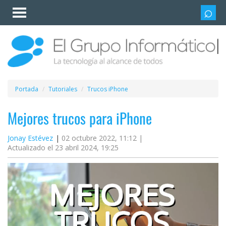
Invitado
Iniciar
sesión /
Registrarse
Esenciales
Móviles
Portada
Tutoriales
Trucos iPhone
Ofertas
Mejores trucos para iPhone
Jonay Estévez
02 octubre 2022, 11:12 |
Apps
Actualizado el 23 abril 2024, 19:25
Redes
sociales
Plataformas