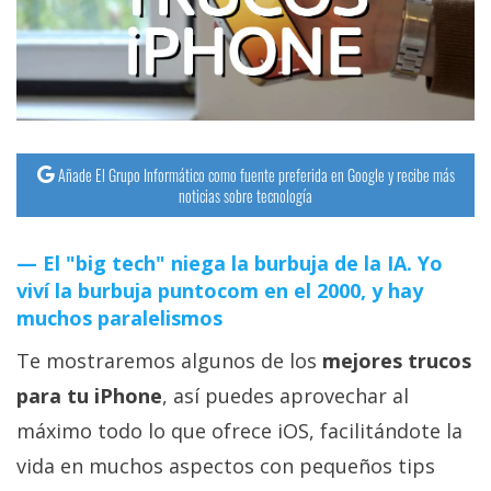
streaming
Operadores
Trucos
y
Añade El Grupo Informático como fuente preferida en Google y recibe más
Tutoriales
noticias sobre tecnología
Ciberseguridad
El "big tech" niega la burbuja de la IA. Yo
viví la burbuja puntocom en el 2000, y hay
Sistemas
muchos paralelismos
operativos
Te mostraremos algunos de los
mejores trucos
para tu iPhone
, así puedes aprovechar al
Profesional
máximo todo lo que ofrece iOS, facilitándote la
vida en muchos aspectos con pequeños tips
+