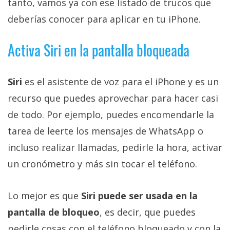
tanto, vamos ya con ese listado de trucos que
privacidad
deberías conocer para aplicar en tu iPhone.
/
Aviso
Activa Siri en la pantalla bloqueada
Legal
El medio de
Siri
es el asistente de voz para el iPhone y es un
comunicación
digital donde
recurso que puedes aprovechar para hacer casi
encontrarás
de todo. Por ejemplo, puedes encomendarle la
todas las
noticias sobre
tarea de leerte los mensajes de WhatsApp o
tecnología,
móviles,
incluso realizar llamadas, pedirle la hora, activar
ordenadores,
un cronómetro y más sin tocar el teléfono.
apps,
informática,
videojuegos,
comparativas,
Lo mejor es que
Siri puede ser usada en la
trucos y
pantalla de bloqueo
, es decir, que puedes
tutoriales.
pedirle cosas con el teléfono bloqueado y con la