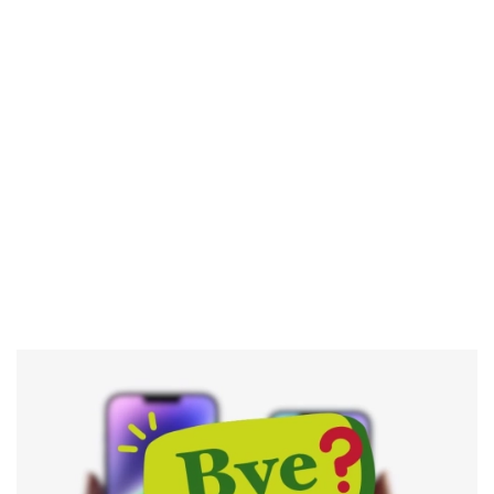
El Grupo
Informático
(CC) 2006-
2026.
Algunos
derechos
reservados
.