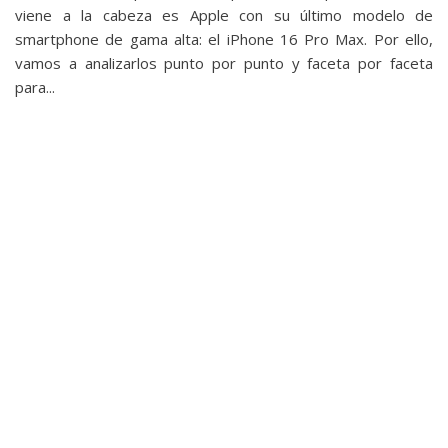
privacidad
viene a la cabeza es Apple con su último modelo de
/
smartphone de gama alta: el iPhone 16 Pro Max. Por ello,
vamos a analizarlos punto por punto y faceta por faceta
Aviso
para...
Legal
El medio de
comunicación
digital donde
encontrarás
todas las
noticias sobre
tecnología,
móviles,
ordenadores,
apps,
informática,
videojuegos,
comparativas,
trucos y
tutoriales.