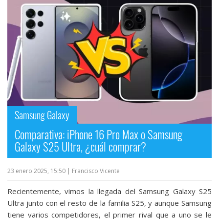
Más
temas
Sorteos
Foros
Contacto
Samsung Galaxy
/
Sobre
Comparativa: iPhone 16 Pro Max o Samsung
nosotros
Galaxy S25 Ultra, ¿cuál comprar?
/
Publicidad
23 enero 2025, 15:50
| Francisco Vicente
/
Cambiar
Recientemente, vimos la llegada del Samsung Galaxy S25
opciones
Ultra junto con el resto de la familia S25, y aunque Samsung
de
tiene varios competidores, el primer rival que a uno se le