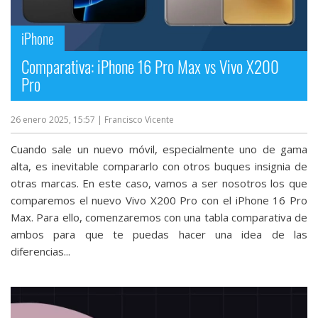
streaming
iPhone
Operadores
Comparativa: iPhone 16 Pro Max vs Vivo X200
Pro
Trucos
y
26 enero 2025, 15:57
| Francisco Vicente
Tutoriales
Cuando sale un nuevo móvil, especialmente uno de gama
Ciberseguridad
alta, es inevitable compararlo con otros buques insignia de
otras marcas. En este caso, vamos a ser nosotros los que
comparemos el nuevo Vivo X200 Pro con el iPhone 16 Pro
Sistemas
Max. Para ello, comenzaremos con una tabla comparativa de
operativos
ambos para que te puedas hacer una idea de las
diferencias...
Profesional
+