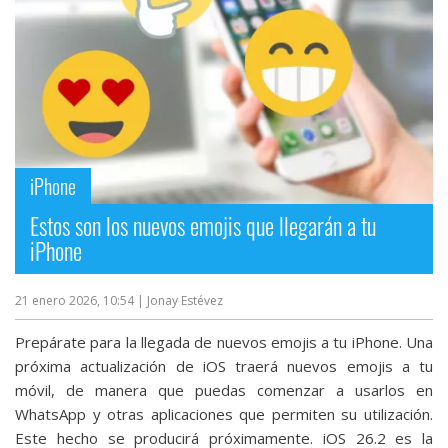
Más
temas
Sorteos
Foros
iPhone
Contacto
Estos son los nuevos emojis que llegarán a tu
/
iPhone
Sobre
nosotros
21 enero 2026, 10:54
| Jonay Estévez
/
Publicidad
Prepárate para la llegada de nuevos emojis a tu iPhone. Una
/
próxima actualización de iOS traerá nuevos emojis a tu
Cambiar
móvil, de manera que puedas comenzar a usarlos en
opciones
WhatsApp y otras aplicaciones que permiten su utilización.
de
Este hecho se producirá próximamente. iOS 26.2 es la