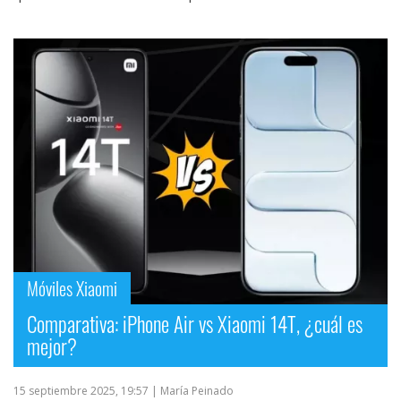
Móviles Xiaomi
Comparativa: iPhone Air vs Xiaomi 14T, ¿cuál es
mejor?
15 septiembre 2025, 19:57
| María Peinado