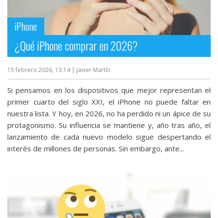
streaming
iPhone
Operadores
¿Qué iPhone comprar en 2026?
Trucos
y
15 febrero 2026, 13:14
| Javier Martín
Tutoriales
Si pensamos en los dispositivos que mejor representan el
primer cuarto del siglo XXI, el iPhone no puede faltar en
Ciberseguridad
nuestra lista. Y hoy, en 2026, no ha perdido ni un ápice de su
protagonismo. Su influencia se mantiene y, año tras año, el
lanzamiento de cada nuevo modelo sigue despertando el
Sistemas
interés de millones de personas. Sin embargo, ante...
operativos
Profesional
+