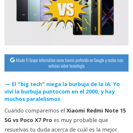
streaming
Operadores
Trucos
y
Tutoriales
Añade El Grupo Informático como fuente preferida en Google y recibe más
noticias sobre tecnología
Ciberseguridad
El "big tech" niega la burbuja de la IA. Yo
Sistemas
viví la burbuja puntocom en el 2000, y hay
operativos
muchos paralelismos
Cuando comparemos el
Xiaomi Redmi Note 15
Profesional
5G vs Poco X7 Pro
es muy probable que
+
resuelvas tu duda acerca de cuál es la mejor