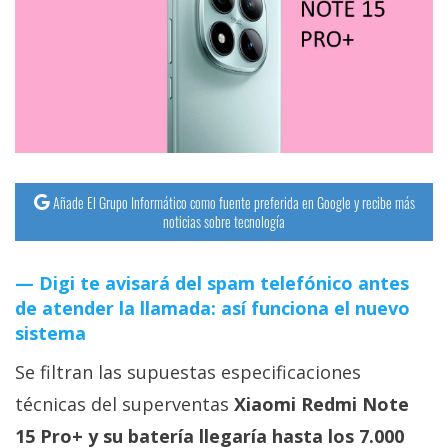
streaming
Operadores
Trucos
y
Tutoriales
Añade El Grupo Informático como fuente preferida en Google y recibe más
noticias sobre tecnología
Ciberseguridad
Digi te avisará del spam telefónico antes
Sistemas
de atender la llamada: así funciona el nuevo
operativos
sistema
Se filtran las supuestas especificaciones
Profesional
técnicas del superventas
Xiaomi Redmi Note
+
15 Pro+ y su batería llegaría hasta los 7.000