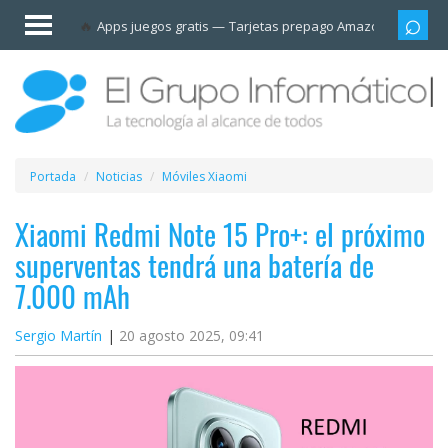
Invitado
Apps juegos gratis
Tarjetas prepago Amazon
Grupo
Iniciar
sesión /
Registrarse
Esenciales
Móviles
Portada
Noticias
Móviles Xiaomi
Ofertas
Xiaomi Redmi Note 15 Pro+: el próximo
superventas tendrá una batería de
Apps
7.000 mAh
Redes
Sergio Martín
20 agosto 2025, 09:41
sociales
Plataformas