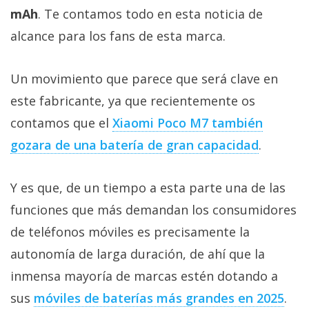
Más
mAh
. Te contamos todo en esta noticia de
temas
alcance para los fans de esta marca.
Sorteos
Un movimiento que parece que será clave en
este fabricante, ya que recientemente os
Foros
contamos que el
Xiaomi Poco M7 también
gozara de una batería de gran capacidad
.
Contacto
/
Sobre
Y es que, de un tiempo a esta parte una de las
nosotros
funciones que más demandan los consumidores
/
de teléfonos móviles es precisamente la
Publicidad
/
autonomía de larga duración, de ahí que la
Cambiar
inmensa mayoría de marcas estén dotando a
opciones
sus
móviles de baterías más grandes en 2025
.
de