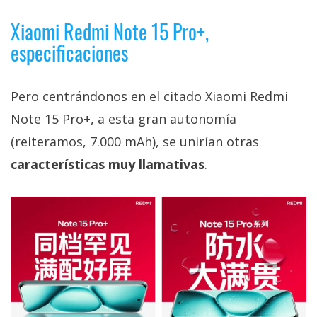
privacidad
Xiaomi Redmi Note 15 Pro+,
/
Aviso
especificaciones
Legal
Pero centrándonos en el citado Xiaomi Redmi
El medio de
Note 15 Pro+, a esta gran autonomía
comunicación
digital donde
(reiteramos, 7.000 mAh), se unirían otras
encontrarás
todas las
características muy llamativas
.
noticias sobre
tecnología,
móviles,
ordenadores,
apps,
informática,
videojuegos,
comparativas,
trucos y
tutoriales.