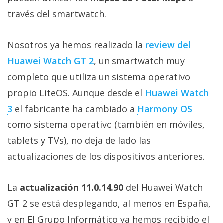
Más
través del smartwatch.
temas
Nosotros ya hemos realizado la
review del
Sorteos
Huawei Watch GT 2
, un smartwatch muy
completo que utiliza un sistema operativo
Foros
propio LiteOS. Aunque desde el
Huawei Watch
Contacto
3
el fabricante ha cambiado a
Harmony OS
/
como sistema operativo (también en móviles,
Sobre
tablets y TVs), no deja de lado las
nosotros
/
actualizaciones de los dispositivos anteriores.
Publicidad
/
La
actualización 11.0.14.90
del Huawei Watch
Cambiar
GT 2 se está desplegando, al menos en España,
opciones
de
y en El Grupo Informático ya hemos recibido el