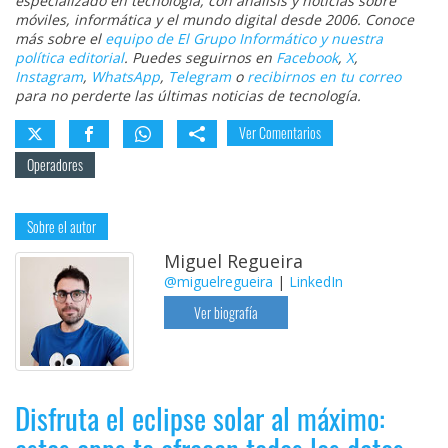
especializado en tecnología, con análisis y noticias sobre
móviles, informática y el mundo digital desde 2006. Conoce
más sobre el
equipo de El Grupo Informático y nuestra
política editorial
. Puedes seguirnos en
Facebook
,
X
,
Instagram
,
WhatsApp
,
Telegram
o
recibirnos en tu correo
para no perderte las últimas noticias de tecnología.
Ver Comentarios
Operadores
Sobre el autor
Miguel Regueira
@miguelregueira
|
LinkedIn
Ver biografía
Disfruta el eclipse solar al máximo: