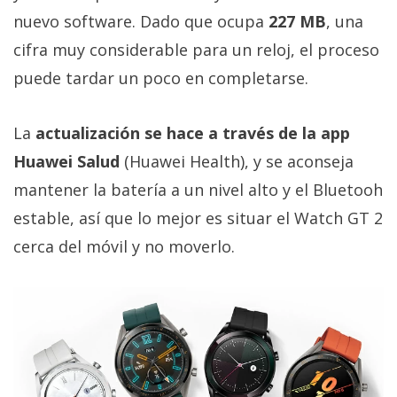
privacidad
nuevo software. Dado que ocupa
227 MB
, una
/
cifra muy considerable para un reloj, el proceso
Aviso
puede tardar un poco en completarse.
Legal
El medio de
La
actualización se hace a través de la app
comunicación
Huawei Salud
(Huawei Health), y se aconseja
digital donde
encontrarás
mantener la batería a un nivel alto y el Bluetooh
todas las
noticias sobre
estable, así que lo mejor es situar el Watch GT 2
tecnología,
cerca del móvil y no moverlo.
móviles,
ordenadores,
apps,
informática,
videojuegos,
comparativas,
trucos y
tutoriales.