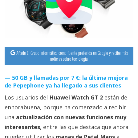
streaming
Operadores
Trucos
y
Tutoriales
Añade El Grupo Informático como fuente preferida en Google y recibe más
noticias sobre tecnología
Ciberseguridad
50 GB y llamadas por 7 €: la última mejora
de Pepephone ya ha llegado a sus clientes
Sistemas
operativos
Los usuarios del
Huawei Watch GT 2
están de
enhorabuena, porque ha comenzado a recibir
Profesional
una
actualización con nuevas funciones muy
interesantes
, entre las que destaca que ahora
+
pueden utilizar los
mapas de Petal Maps
a