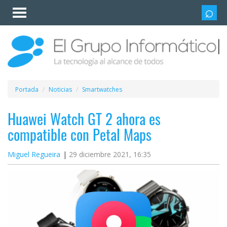
Invitado
Iniciar
sesión /
Registrarse
Esenciales
Móviles
Portada
Noticias
Smartwatches
Ofertas
Huawei Watch GT 2 ahora es
compatible con Petal Maps
Apps
Miguel Regueira
29 diciembre 2021, 16:35
Redes
sociales
Plataformas