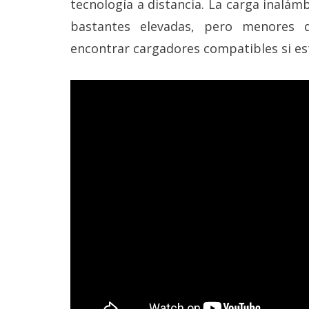
tecnología a distancia. La carga inalám
bastantes elevadas, pero menores 
encontrar cargadores compatibles si es