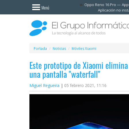
Invitado
Oppo Reno 16 Pro
Apps
Menú
Aplicación no ins
Iniciar
sesión /
Registrarse
Esenciales
Móviles
Portada
Noticias
Móviles Xiaomi
Este prototipo de Xiaomi elimina
Ofertas
una pantalla "waterfall"
Apps
Miguel Regueira
05 febrero 2021, 11:16
Redes
sociales
Plataformas