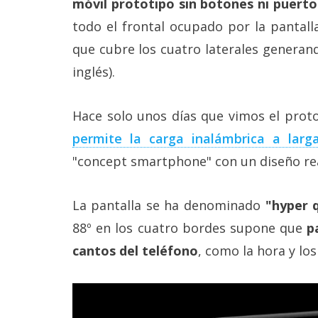
móvil prototipo sin botones ni puerto
Más
todo el frontal ocupado por la pantall
temas
que cubre los cuatro laterales generand
Sorteos
inglés).
Foros
Hace solo unos días que vimos el prot
permite la carga inalámbrica a larga
Contacto
"concept smartphone" con un diseño re
/
Sobre
nosotros
La pantalla se ha denominado
"hyper 
/
Publicidad
88º en los cuatro bordes supone que
p
/
Cambiar
cantos del teléfono
, como la hora y los
opciones
de
privacidad
/
Aviso