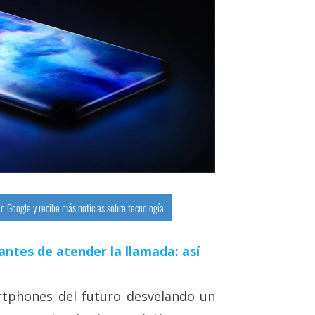
n Google y recibe más noticias sobre tecnología
antes de atender la llamada: así
tphones del futuro desvelando un