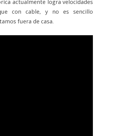
brica actualmente logra velocidades
que con cable, y no es sencillo
tamos fuera de casa.