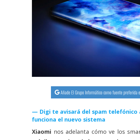
streaming
Operadores
Trucos
y
Tutoriales
Ciberseguridad
Sistemas
Añade El Grupo Informático como fuente preferida e
operativos
Digi te avisará del spam telefónico 
Profesional
funciona el nuevo sistema
Xiaomi
nos adelanta cómo ve los smar
+