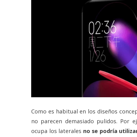
Legal
El medio de
comunicación
digital donde
encontrarás
todas las
noticias sobre
tecnología,
móviles,
ordenadores,
apps,
informática,
videojuegos,
comparativas,
trucos y
tutoriales.
Como es habitual en los diseños concep
El Grupo
Informático
no parecen demasiado pulidos. Por ej
(CC) 2006-
2026.
Algunos
ocupa los laterales
no se podría utiliz
derechos