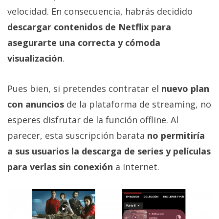
privacidad
velocidad. En consecuencia, habrás decidido
/
descargar contenidos de Netflix para
Aviso
asegurarte una correcta y cómoda
Legal
visualización
.
El medio de
comunicación
Pues bien, si pretendes contratar el
nuevo plan
digital donde
encontrarás
con anuncios
de la plataforma de streaming, no
todas las
noticias sobre
esperes disfrutar de la función offline. Al
tecnología,
parecer, esta suscripción barata
no permitiría
móviles,
ordenadores,
a sus usuarios la descarga de series y películas
apps,
informática,
para verlas sin conexión
a Internet.
videojuegos,
comparativas,
trucos y
tutoriales.