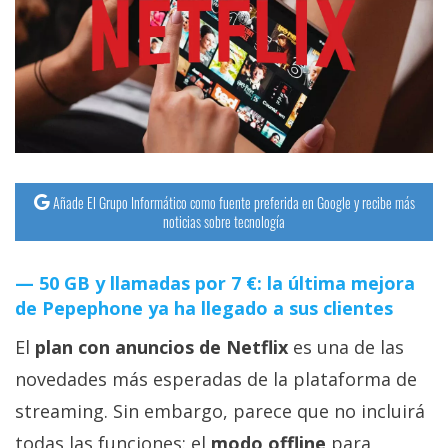
streaming
Operadores
Trucos
y
Tutoriales
Añade El Grupo Informático como fuente preferida en Google y recibe más
noticias sobre tecnología
Ciberseguridad
50 GB y llamadas por 7 €: la última mejora
Sistemas
de Pepephone ya ha llegado a sus clientes
operativos
El
plan con anuncios de Netflix
es una de las
Profesional
novedades más esperadas de la plataforma de
streaming. Sin embargo, parece que no incluirá
+
todas las funciones: el
modo offline
para