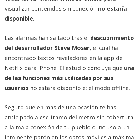
Más
visualizar contenidos sin conexión
no estaría
temas
disponible
.
Sorteos
Las alarmas han saltado tras el
descubrimiento
del desarrollador Steve Moser
, el cual ha
Foros
encontrado textos reveladores en la app de
Contacto
Netflix para iPhone. El estudio concluye que
una
/
de las funciones más utilizadas por sus
Sobre
usuarios
no estará disponible: el modo offline.
nosotros
/
Publicidad
Seguro que en más de una ocasión te has
/
anticipado a ese tramo del metro sin cobertura,
Cambiar
a la mala conexión de tu pueblo o incluso a un
opciones
de
inminente parón en los datos móviles a máxima