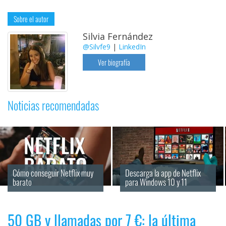
Sobre el autor
Silvia Fernández
@Silvfe9
|
LinkedIn
Ver biografía
Noticias recomendadas
Cómo conseguir Netflix muy 
Descarga la app de Netflix 
barato
para Windows 10 y 11
50 GB y llamadas por 7 €: la última