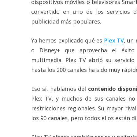
dispositivos móviles o televisores Smart
Más
convertido en uno de los servicios 
temas
publicidad más populares.
Sorteos
Ya hemos explicado qué es
Plex TV
, un 
Foros
o Disney+ que aprovecha el éxito
multimedia. Plex TV abrió su servicio 
Contacto
hasta los 200 canales ha sido muy rápid
/
Sobre
nosotros
/
Eso sí, hablamos del
contenido disponi
Publicidad
Plex TV, y muchos de sus canales no
/
Cambiar
restricciones regionales. Su mayor riva
opciones
de
los 90 canales, pero todos ellos están d
privacidad
/
Aviso
Plex TV ofrece también series y películ