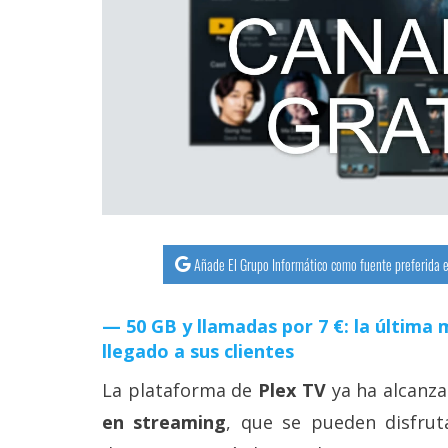
streaming
Operadores
Trucos
y
Tutoriales
Ciberseguridad
Añade El Grupo Informático como fuente preferida e
Sistemas
operativos
50 GB y llamadas por 7 €: la últim
llegado a sus clientes
Profesional
La plataforma de
Plex TV
ya ha alcanza
en streaming
, que se pueden disfrut
+