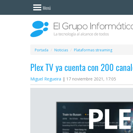
Invitado
Menú
Iniciar
sesión /
Registrarse
Esenciales
Móviles
Portada
Noticias
Plataformas streaming
Plex TV ya cuenta con 200 canal
Ofertas
Miguel Regueira
17 noviembre 2021, 17:05
Apps
Redes
sociales
Plataformas