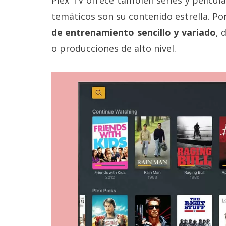
Legal
temáticos son su contenido estrella. P
de entrenamiento sencillo y variado
, 
El medio de
comunicación
o producciones de alto nivel.
digital donde
encontrarás
todas las
noticias sobre
tecnología,
móviles,
ordenadores,
apps,
informática,
videojuegos,
comparativas,
trucos y
tutoriales.
El Grupo
Informático
(CC) 2006-
2026.
Algunos
derechos