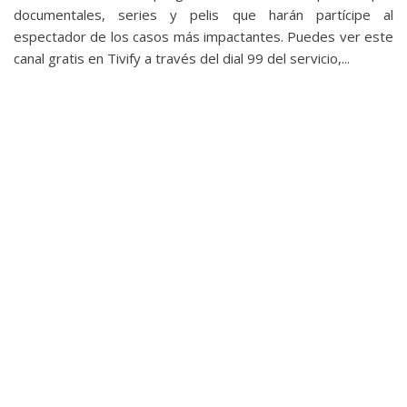
privacidad
documentales, series y pelis que harán partícipe al
/
espectador de los casos más impactantes. Puedes ver este
Aviso
canal gratis en Tivify a través del dial 99 del servicio,...
Legal
El medio de
comunicación
digital donde
encontrarás
todas las
noticias sobre
tecnología,
móviles,
ordenadores,
apps,
informática,
videojuegos,
comparativas,
trucos y
tutoriales.