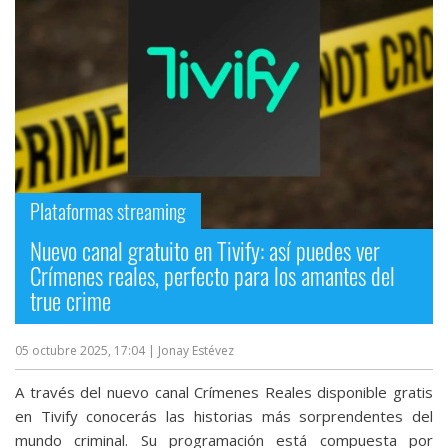
Más
temas
Sorteos
Foros
Plataformas streaming
Contacto
/
Nuevo canal gratuito en Tivify: así puedes ver
Sobre
Crímenes reales, perfecto para los amantes del
nosotros
true crime
/
Publicidad
05 octubre 2025, 17:04
| Jonay Estévez
/
Cambiar
A través del nuevo canal Crímenes Reales disponible gratis
opciones
en Tivify conocerás las historias más sorprendentes del
de
mundo criminal. Su programación está compuesta por