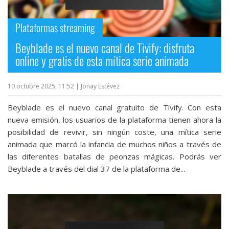
streaming
Plataformas streaming
Operadores
Beyblade es el nuevo canal de Tivify: disfruta
online y gratis de esta mítica serie animada
Trucos
y
10 octubre 2025, 11:52
| Jonay Estévez
Tutoriales
Beyblade es el nuevo canal gratuito de Tivify. Con esta
Ciberseguridad
nueva emisión, los usuarios de la plataforma tienen ahora la
posibilidad de revivir, sin ningún coste, una mítica serie
animada que marcó la infancia de muchos niños a través de
Sistemas
las diferentes batallas de peonzas mágicas. Podrás ver
operativos
Beyblade a través del dial 37 de la plataforma de...
Profesional
+