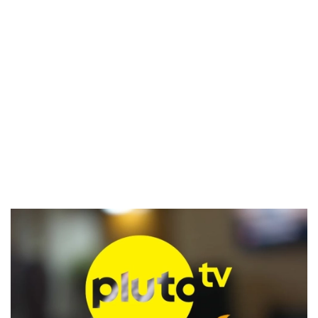
El Grupo
Informático
(CC) 2006-
2026.
Algunos
derechos
reservados
.