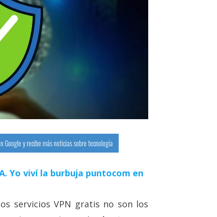
n Google y recibe más noticias sobre tecnología
 IA. Yo viví la burbuja puntocom en
os servicios VPN gratis no son los