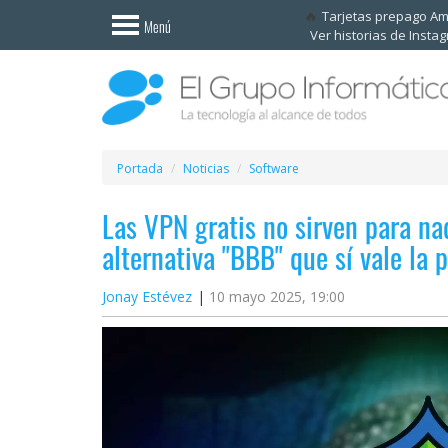
Invitado
Tarjetas prepago A
Menú
Ver historias de Insta
Iniciar
sesión /
Registrarse
Esenciales
Móviles
Portada
Noticias
Software
Las VPN gratis no sirven para n
Ofertas
alternativa "BBB" que sí vale la 
Apps
Jonay Estévez
10 mayo 2025, 19:00
Redes
sociales
Plataformas