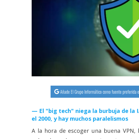
streaming
Operadores
Trucos
y
Tutoriales
Ciberseguridad
Sistemas
Añade El Grupo Informático como fuente preferida e
operativos
El "big tech" niega la burbuja de la
Profesional
el 2000, y hay muchos paralelismos
A la hora de escoger una buena VPN, l
+