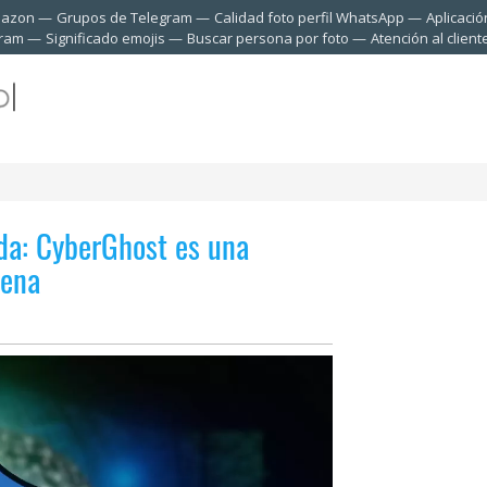
mazon
Grupos de Telegram
Calidad foto perfil WhatsApp
Aplicació
gram
Significado emojis
Buscar persona por foto
Atención al clien
ada: CyberGhost es una
pena