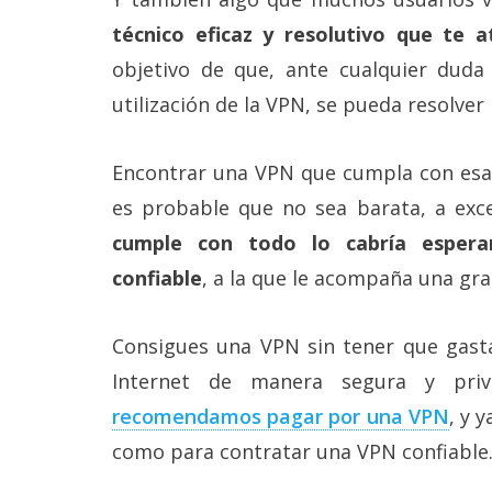
Legal
técnico eficaz y resolutivo que te a
objetivo de que, ante cualquier duda
El medio de
comunicación
utilización de la VPN, se pueda resolve
digital donde
encontrarás
todas las
Encontrar una VPN que cumpla con esa
noticias sobre
tecnología,
es probable que no sea barata, a exc
móviles,
ordenadores,
cumple con todo lo cabría esper
apps,
confiable
, a la que le acompaña una gra
informática,
videojuegos,
comparativas,
trucos y
Consigues una VPN sin tener que gast
tutoriales.
Internet de manera segura y pri
El Grupo
recomendamos pagar por una VPN
, y 
Informático
(CC) 2006-
como para contratar una VPN confiable
2026.
Algunos
derechos