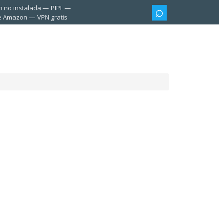
n no instalada
PIPL
te Amazon
VPN gratis