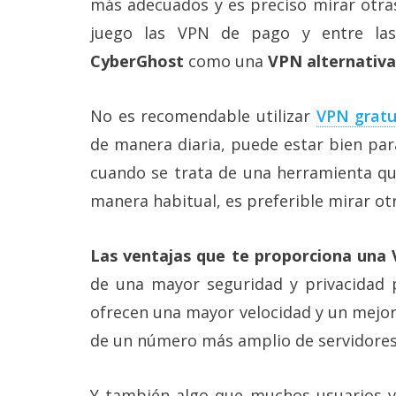
más adecuados y es preciso mirar otra
Más
juego las VPN de pago y entre las
temas
CyberGhost
como una
VPN alternativa
Sorteos
No es recomendable utilizar
VPN gratu
Foros
de manera diaria, puede estar bien par
cuando se trata de una herramienta qu
Contacto
manera habitual, es preferible mirar otr
/
Sobre
nosotros
Las ventajas que te proporciona un
/
Publicidad
de una mayor seguridad y privacidad 
/
Cambiar
ofrecen una mayor velocidad y un mejor
opciones
de
de un número más amplio de servidores 
privacidad
/
Aviso
Y también algo que muchos usuarios v