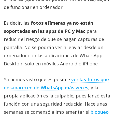
Más
de funcionar en ordenador.
temas
Es decir, las
fotos efímeras ya no están
Sorteos
soportadas en las apps de PC y Mac
para
reducir el riesgo de que se hagan capturas de
Foros
pantalla. No se podrán ver ni enviar desde un
Contacto
ordenador con las aplicaciones de WhatsApp
/
Desktop, solo en móviles Android o iPhone.
Sobre
nosotros
Ya hemos visto que es posible
ver las fotos que
/
Publicidad
desaparecen de WhatsApp más veces
, y la
/
propia aplicación es la culpable, pues lanzó esta
Cambiar
función con una seguridad reducida. Hace unas
opciones
de
semanas se comenzó a implementar el
bloqueo