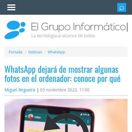
Invitado
Iniciar
sesión /
Registrarse
Esenciales
Móviles
Portada
Noticias
WhatsApp
Ofertas
WhatsApp dejará de mostrar algunas
fotos en el ordenador: conoce por qué
Apps
Miguel Regueira
03 noviembre 2022, 11:00
Redes
sociales
Plataformas