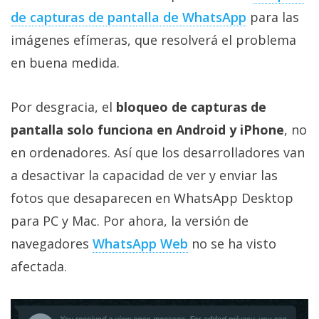
privacidad
de capturas de pantalla de WhatsApp
para las
/
imágenes efímeras, que resolverá el problema
Aviso
en buena medida.
Legal
El medio de
Por desgracia, el
bloqueo de capturas de
comunicación
pantalla solo funciona en Android y iPhone
, no
digital donde
encontrarás
en ordenadores. Así que los desarrolladores van
todas las
noticias sobre
a desactivar la capacidad de ver y enviar las
tecnología,
fotos que desaparecen en WhatsApp Desktop
móviles,
ordenadores,
para PC y Mac. Por ahora, la versión de
apps,
informática,
navegadores
WhatsApp Web
no se ha visto
videojuegos,
afectada.
comparativas,
trucos y
tutoriales.