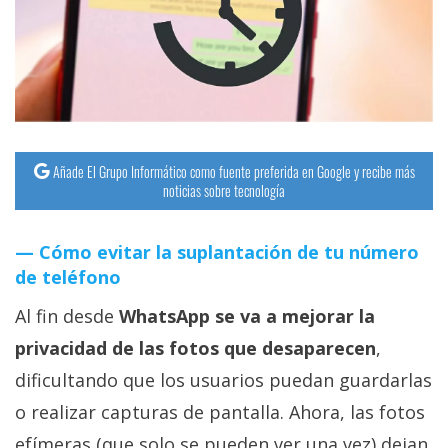
streaming
Operadores
Trucos
y
Tutoriales
Añade El Grupo Informático como fuente preferida en Google y recibe más
noticias sobre tecnología
Ciberseguridad
Cómo evitar la suplantación de tu número
de teléfono
Sistemas
operativos
Al fin desde
WhatsApp se va a mejorar la
privacidad de las fotos que desaparecen
,
Profesional
dificultando que los usuarios puedan guardarlas
o realizar capturas de pantalla. Ahora, las fotos
+
efímeras (que solo se pueden ver una vez) dejan