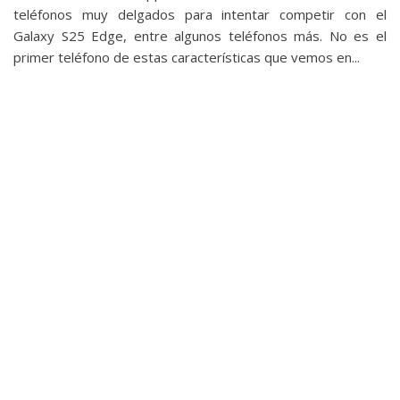
privacidad
teléfonos muy delgados para intentar competir con el
/
Galaxy S25 Edge, entre algunos teléfonos más. No es el
Aviso
primer teléfono de estas características que vemos en...
Legal
El medio de
comunicación
digital donde
encontrarás
todas las
noticias sobre
tecnología,
móviles,
ordenadores,
apps,
informática,
videojuegos,
comparativas,
trucos y
tutoriales.