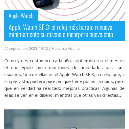
streaming
Apple Watch
Operadores
Apple Watch SE 3: el reloj más barato renueva
mínimamente su diseño e incorpora nuevo chip
Trucos
y
09 septiembre 2025, 19:50
| Francisco Vicente
Tutoriales
Como ya es costumbre cada año, septiembre es el mes en
Ciberseguridad
el que Apple lanza montones de novedades para sus
usuarios. Una de ellas es el Apple Watch SE 3, un reloj que, a
simple vista, pudiera parecer que tiene pocos cambios, pero
Sistemas
que en verdad ha realizado mejoras prácticas. Algunas de
operativos
ellas se ven en el diseño, mientras que otras van directas...
Profesional
+