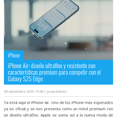
Más
temas
Sorteos
Foros
iPhone
Contacto
/
iPhone Air: diseño ultrafino y resistente con
Sobre
características premium para competir con el
nosotros
Galaxy S25 Edge
/
Publicidad
09 septiembre 2025, 19:48
| Jonay Estévez
/
Cambiar
Ya está aquí el iPhone Air. Uno de los iPhone más esperados
opciones
ya es oficial y se nos presenta como un móvil premium con
de
un diseño ultrafino. Apple se suma así a la nueva moda de