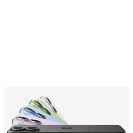
El Grupo
Informático
(CC) 2006-
2026.
Algunos
derechos
reservados
.