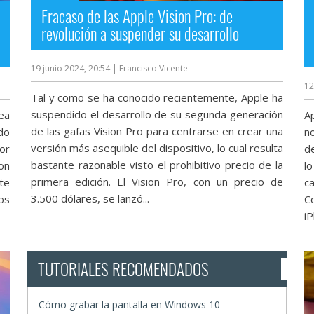
Fracaso de las Apple Vision Pro: de
revolución a suspender su desarrollo
19 junio 2024, 20:54
| Francisco Vicente
12
Tal y como se ha conocido recientemente, Apple ha
suspendido el desarrollo de su segunda generación
ea
A
de las gafas Vision Pro para centrarse en crear una
do
n
versión más asequible del dispositivo, lo cual resulta
or
d
bastante razonable visto el prohibitivo precio de la
on
l
primera edición. El Vision Pro, con un precio de
te
c
3.500 dólares, se lanzó...
los
C
iP
TUTORIALES RECOMENDADOS
Cómo grabar la pantalla en Windows 10