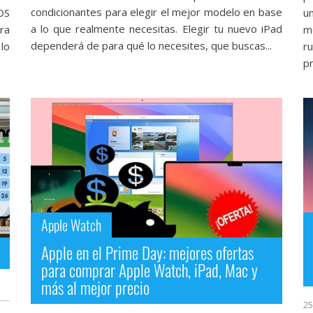
condicionantes para elegir el mejor modelo en base
iOS
u
a lo que realmente necesitas. Elegir tu nuevo iPad
ara
m
dependerá de para qué lo necesites, que buscas...
 lo
r
pr
Apple Watch
Apple en el Prime Day: mejores ofertas
para comprar Apple Watch, iPad, Mac y
más al mejor precio
25