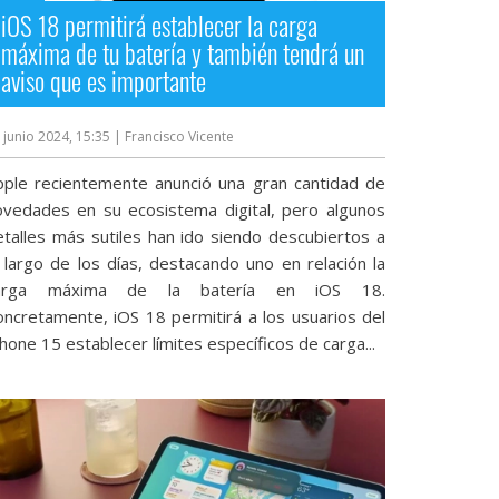
iOS 18 permitirá establecer la carga
máxima de tu batería y también tendrá un
aviso que es importante
 junio 2024, 15:35
| Francisco Vicente
pple recientemente anunció una gran cantidad de
ovedades en su ecosistema digital, pero algunos
etalles más sutiles han ido siendo descubiertos a
o largo de los días, destacando uno en relación la
arga máxima de la batería en iOS 18.
oncretamente, iOS 18 permitirá a los usuarios del
hone 15 establecer límites específicos de carga...