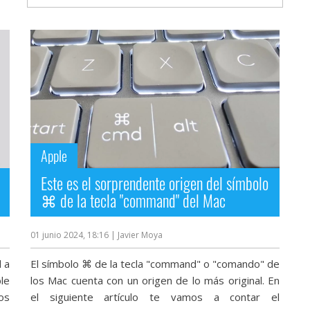
Apple
Este es el sorprendente origen del símbolo
⌘ de la tecla "command" del Mac
01 junio 2024, 18:16
| Javier Moya
l a
El símbolo ⌘ de la tecla "command" o "comando" de
le
los Mac cuenta con un origen de lo más original. En
os
el siguiente artículo te vamos a contar el