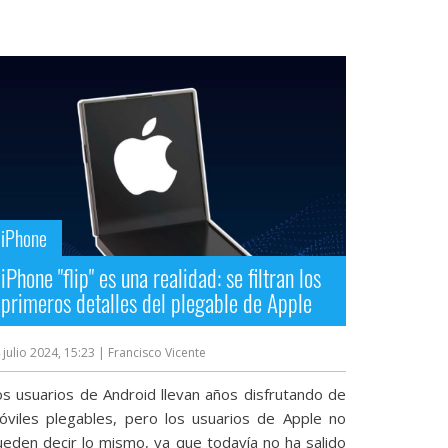
iPhone
iPhone "flip" es una realidad: se filtran los
primeros detalles del plegable de Apple
 julio 2024, 15:23
| Francisco Vicente
os usuarios de Android llevan años disfrutando de
óviles plegables, pero los usuarios de Apple no
ueden decir lo mismo, ya que todavía no ha salido