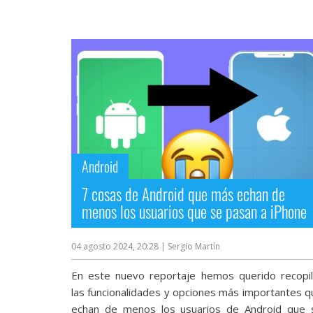
Más
temas
Sorteos
Foros
Contacto
/
Android
Sobre
nosotros
7 cosas de Android que más echan de
/
menos los usuarios que se pasan a iPhone
Publicidad
/
Cambiar
04 agosto 2024, 20:28
| Sergio Martín
opciones
de
En este nuevo reportaje hemos querido recopil
privacidad
las funcionalidades y opciones más importantes q
/
Aviso
echan de menos los usuarios de Android que 