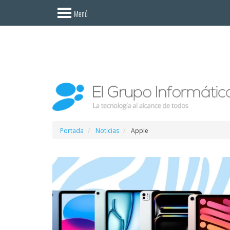
Invitado
Menú
Iniciar
sesión /
Registrarse
Esenciales
Móviles
Ofertas
Portada
Noticias
Apple
Apps
Redes
sociales
Plataformas