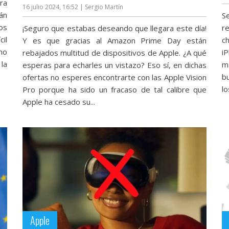
ra
16 julio 2024, 16:52
| Sergio Martín
án
S
os
r
¡Seguro que estabas deseando que llegara este día!
cil
c
Y es que gracias al Amazon Prime Day están
no
i
rebajados multitud de dispositivos de Apple. ¿A qué
la
m
esperas para echarles un vistazo? Eso sí, en dichas
b
ofertas no esperes encontrarte con las Apple Vision
l
Pro porque ha sido un fracaso de tal calibre que
Apple ha cesado su...
Apple