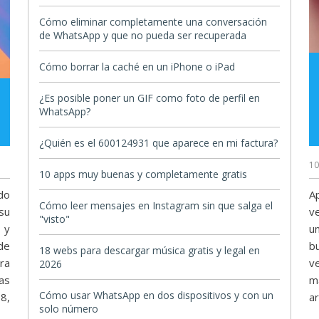
Cómo eliminar completamente una conversación
de WhatsApp y que no pueda ser recuperada
Cómo borrar la caché en un iPhone o iPad
¿Es posible poner un GIF como foto de perfil en
WhatsApp?
¿Quién es el 600124931 que aparece en mi factura?
10
10 apps muy buenas y completamente gratis
do
A
Cómo leer mensajes en Instagram sin que salga el
su
v
"visto"
 y
u
de
b
18 webs para descargar música gratis y legal en
ra
v
2026
as
m
Cómo usar WhatsApp en dos dispositivos y con un
8,
ar
solo número