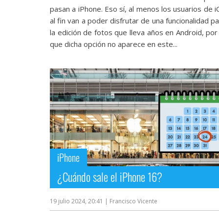
Legal
pasan a iPhone. Eso sí, al menos los usuarios de 
al fin van a poder disfrutar de una funcionalidad p
El medio de
la edición de fotos que lleva años en Android, por
comunicación
que dicha opción no aparece en este...
digital donde
encontrarás
todas las
noticias sobre
tecnología,
móviles,
ordenadores,
apps,
informática,
videojuegos,
comparativas,
trucos y
iPhone
tutoriales.
¿Cuándo sale el iPhone 16?
El Grupo
Informático
(CC) 2006-
19 julio 2024, 20:41
| Francisco Vicente
2026.
Algunos
derechos