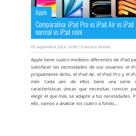
streaming
Apple
Operadores
Comparativa: iPad Pro vs iPad Air vs iPad
normal vs iPad mini
Trucos
y
03 septiembre 2024, 16:06
| Francisco Vicente
Tutoriales
Apple tiene cuatro modelos diferentes de iPad pa
satisfacer las necesidades de sus usuarios: el iP
Ciberseguridad
propiamente dicho, el iPad Air, el iPad Pro y el i
mini. Cada uno de ellos tiene una serie 
Sistemas
características únicas que necesitas conocer pa
operativos
elegir el que más se adapte a tus necesidades. P
ello, vamos a analizar los cuatro a fondo,...
Profesional
+