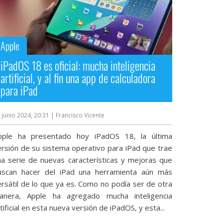
Apple
iPadOS 18 es oficial: mucha inteligencia
artificial, y al fin una app de calculadora
para iPad
 junio 2024, 20:31
| Francisco Vicente
pple ha presentado hoy iPadOS 18, la última
ersión de su sistema operativo para iPad que trae
na serie de nuevas características y mejoras que
uscan hacer del iPad una herramienta aún más
ersátil de lo que ya es. Como no podía ser de otra
anera, Apple ha agregado mucha inteligencia
tificial en esta nueva versión de iPadOS, y esta...