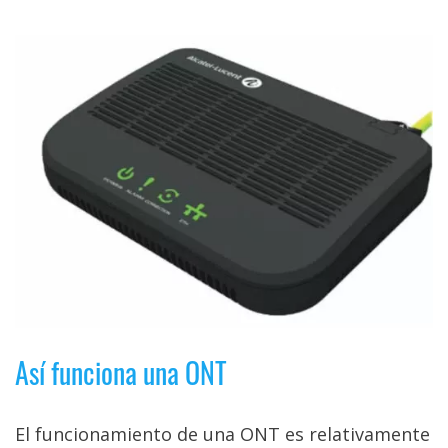
El Grupo
Informático
(CC) 2006-
2026.
Algunos
derechos
reservados
.
Así funciona una ONT
El funcionamiento de una ONT es relativamente