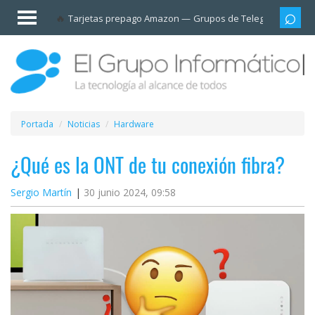
Invitado
Tarjetas prepago Amazon
Grupos de Telegram
Cali
Iniciar
sesión /
Registrarse
Esenciales
Móviles
Portada
Noticias
Hardware
Ofertas
¿Qué es la ONT de tu conexión fibra?
Sergio Martín
30 junio 2024, 09:58
Apps
Redes
sociales
Plataformas