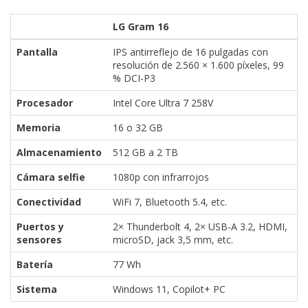
LG Gram 16
Pantalla
IPS antirreflejo de 16 pulgadas con
resolución de 2.560 × 1.600 píxeles, 99
% DCI-P3
Procesador
Intel Core Ultra 7 258V
Memoria
16 o 32 GB
Almacenamiento
512 GB a 2 TB
Cámara selfie
1080p con infrarrojos
Conectividad
WiFi 7, Bluetooth 5.4, etc.
Puertos y
2× Thunderbolt 4, 2× USB-A 3.2, HDMI,
sensores
microSD, jack 3,5 mm, etc.
Batería
77 Wh
Sistema
Windows 11, Copilot+ PC