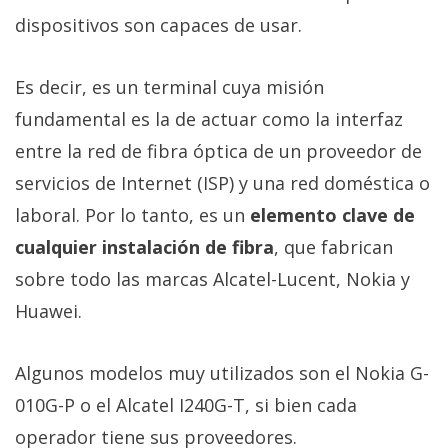
privacidad
dispositivos son capaces de usar.
/
Aviso
Es decir, es un terminal cuya misión
Legal
fundamental es la de actuar como la interfaz
El medio de
entre la red de fibra óptica de un proveedor de
comunicación
servicios de Internet (ISP) y una red doméstica o
digital donde
encontrarás
laboral. Por lo tanto, es un
elemento clave de
todas las
noticias sobre
cualquier instalación de fibra
, que fabrican
tecnología,
sobre todo las marcas Alcatel-Lucent, Nokia y
móviles,
ordenadores,
Huawei.
apps,
informática,
videojuegos,
Algunos modelos muy utilizados son el Nokia G-
comparativas,
trucos y
010G-P o el Alcatel I240G-T, si bien cada
tutoriales.
operador tiene sus proveedores.