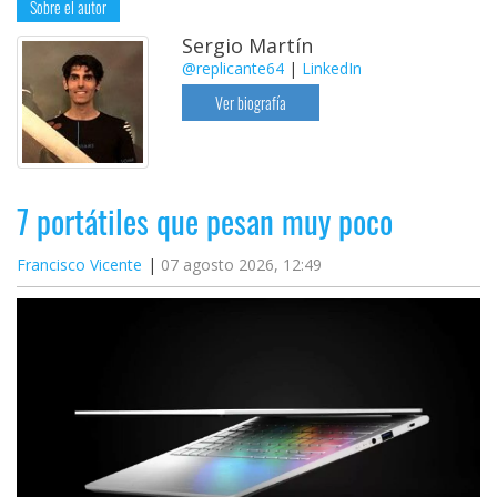
Sobre el autor
Sergio Martín
@replicante64
|
LinkedIn
Ver biografía
7 portátiles que pesan muy poco
Francisco Vicente
07 agosto 2026, 12:49