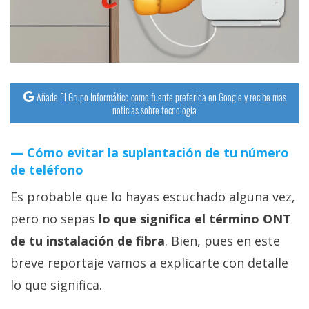
streaming
Operadores
Trucos
Añade El Grupo Informático como fuente preferida en Google y recibe más
y
noticias sobre tecnología
Tutoriales
Cómo evitar la suplantación de tu número
Ciberseguridad
de teléfono
Es probable que lo hayas escuchado alguna vez,
Sistemas
operativos
pero no sepas
lo que significa el término ONT
de tu instalación de fibra
. Bien, pues en este
Profesional
breve reportaje vamos a explicarte con detalle
lo que significa.
+