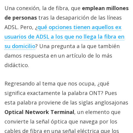
Más
Una conexión, la de fibra, que
emplean millones
temas
de personas
tras la desaparición de las líneas
ADSL. Pero, ¿
qué opciones tienen aquellos ex
Sorteos
usuarios de ADSL a los que no llega la fibra en
Foros
su domicilio
? Una pregunta a la que también
damos respuesta en un artículo de lo más
Contacto
didáctico.
/
Sobre
Regresando al tema que nos ocupa, ¿qué
nosotros
/
significa exactamente la palabra ONT? Pues
Publicidad
esta palabra proviene de las siglas anglosajonas
/
Optical Network Terminal
, un elemento que
Cambiar
convierte la señal óptica que navega por los
opciones
de
cables de fibra en una señal eléctrica que los