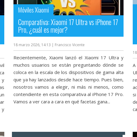
Móviles Xiaomi
Comparativa: Xiaomi 17 Ultra vs iPhone 17
Pro, ¿cuál es mejor?
18 marzo 2026, 14:13
| Francisco Vicente
18
Recientemente, Xiaomi lanzó el Xiaomi 17 Ultra y
muchos usuarios se están preguntando dónde se
il
A
coloca en la escala de los dispositivos de gama alta
ca
U
que ya hay lanzados desde hace tiempo. Pues bien,
 y
r
nosotros vamos a elegir, ni más ni menos, como
as
ac
contendiente en esta comparativa al iPhone 17 Pro‎.
 un
s
Vamos a ver cara a cara en qué facetas gana...
ar
d
 y
c