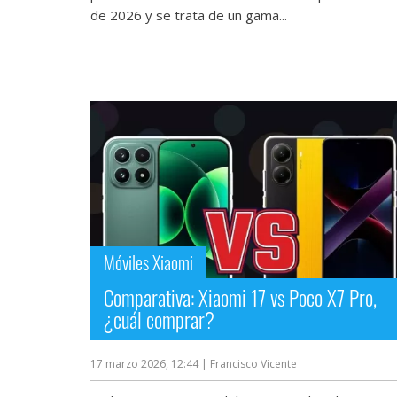
de 2026 y se trata de un gama...
Móviles Xiaomi
Comparativa: Xiaomi 17 vs Poco X7 Pro,
¿cuál comprar?
17 marzo 2026, 12:44
| Francisco Vicente