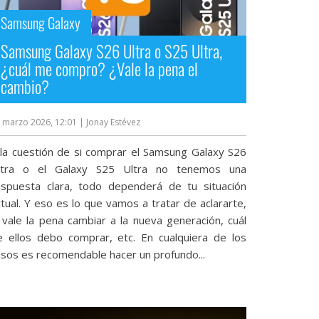
Samsung Galaxy
Samsung Galaxy S26 Ultra o S25 Ultra,
¿cuál me compro? ¿Vale la pena el
cambio?
 marzo 2026, 12:01
| Jonay Estévez
 la cuestión de si comprar el Samsung Galaxy S26
ltra o el Galaxy S25 Ultra no tenemos una
espuesta clara, todo dependerá de tu situación
tual. Y eso es lo que vamos a tratar de aclararte,
i vale la pena cambiar a la nueva generación, cuál
e ellos debo comprar, etc. En cualquiera de los
asos es recomendable hacer un profundo...