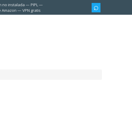
n no instalada
PIPL
te Amazon
VPN gratis