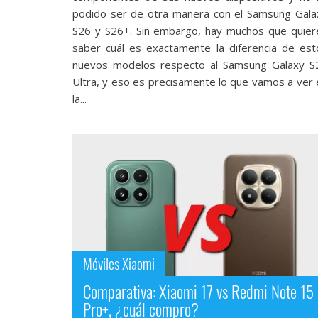
Legal
podido ser de otra manera con el Samsung Gala
S26 y S26+. Sin embargo, hay muchos que quier
El medio de
saber cuál es exactamente la diferencia de est
comunicación
nuevos modelos respecto al Samsung Galaxy S
digital donde
Ultra‎, y eso es precisamente lo que vamos a ver 
encontrarás
la...
todas las
noticias sobre
tecnología,
móviles,
ordenadores,
apps,
informática,
videojuegos,
comparativas,
trucos y
tutoriales.
Móviles Xiaomi
El Grupo
Informático
Comparativa: Xiaomi 17 vs Redmi Note 15
(CC) 2006-
2026.
Algunos
Pro+, ¿cuál compro?
derechos