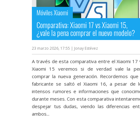
streaming
Móviles Xiaomi
Operadores
Comparativa: Xiaomi 17 vs Xiaomi 15,
¿vale la pena comprar el nuevo modelo?
Trucos
y
23 marzo 2026, 17:55
| Jonay Estévez
Tutoriales
A través de esta comparativa entre el Xiaomi 17 
Xiaomi 15 veremos si de verdad vale la pe
Ciberseguridad
comprar la nueva generación. Recordemos que 
fabricante se saltó el Xiaomi 16, a pesar de l
Sistemas
intensos rumores e informaciones que conocim
operativos
durante meses. Con esta comparativa intentarem
despejar tus dudas, viendo las diferencias ent
ambos...
Profesional
+