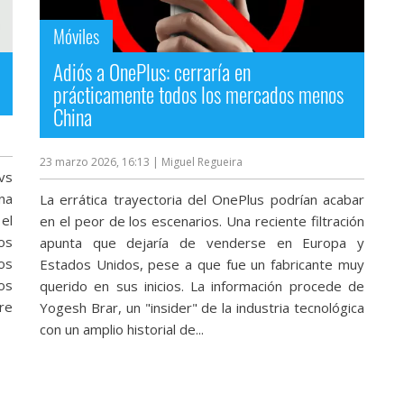
Móviles
Adiós a OnePlus: cerraría en
prácticamente todos los mercados menos
China
23 marzo 2026, 16:13
| Miguel Regueira
vs
na
La errática trayectoria del OnePlus podrían acabar
el
en el peor de los escenarios. Una reciente filtración
os
apunta que dejaría de venderse en Europa y
os
Estados Unidos, pese a que fue un fabricante muy
os
querido en sus inicios. La información procede de
re
Yogesh Brar, un "insider" de la industria tecnológica
con un amplio historial de...