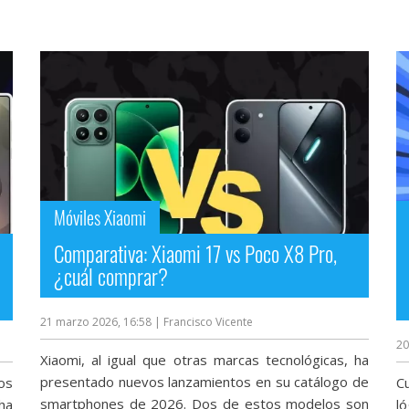
Móviles Xiaomi
Comparativa: Xiaomi 17 vs Poco X8 Pro,
¿cuál comprar?
21 marzo 2026, 16:58
| Francisco Vicente
20
Xiaomi, al igual que otras marcas tecnológicas, ha
presentado nuevos lanzamientos en su catálogo de
os
C
smartphones de 2026. Dos de estos modelos son
ha
l