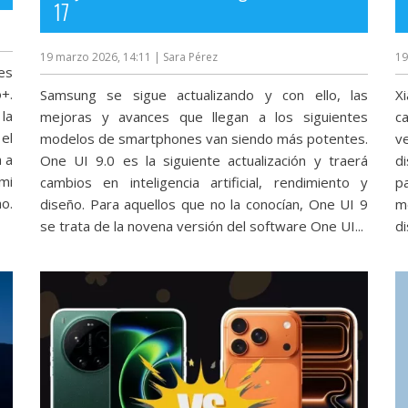
17
19 marzo 2026, 14:11
| Sara Pérez
19
es
+.
Samsung se sigue actualizando y con ello, las
X
la
mejoras y avances que llegan a los siguientes
ca
el
modelos de smartphones van siendo más potentes.
v
 a
One UI 9.0 es la siguiente actualización y traerá
d
mi
cambios en inteligencia artificial, rendimiento y
p
o.
diseño. Para aquellos que no la conocían, One UI 9
m
se trata de la novena versión del software One UI...
di