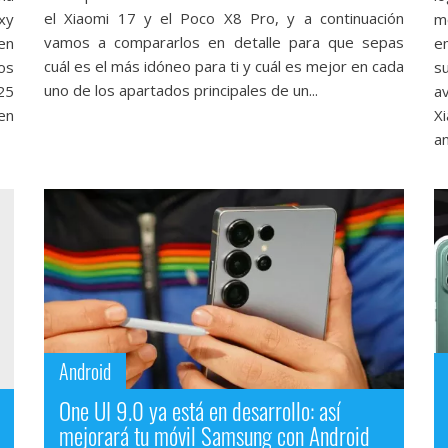
el Xiaomi 17‎ y el Poco X8 Pro, y a continuación
xy
m
vamos a compararlos en detalle para que sepas
en
e
cuál es el más idóneo para ti y cuál es mejor en cada
os
s
uno de los apartados principales de un...
25
av
en
X
an
Android
One UI 9.0 ya está en desarrollo: así
mejorará tu móvil Samsung con Android