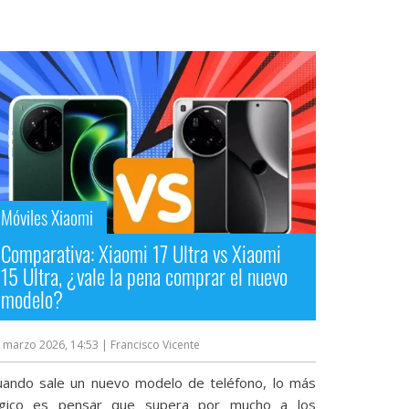
Móviles Xiaomi
Comparativa: Xiaomi 17 Ultra vs Xiaomi
15 Ultra, ¿vale la pena comprar el nuevo
modelo?
 marzo 2026, 14:53
| Francisco Vicente
uando sale un nuevo modelo de teléfono, lo más
ógico es pensar que supera por mucho a los