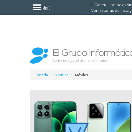
Invitado
Tarjetas prepago A
Menú
Ver historias de Insta
Iniciar
sesión /
Registrarse
Esenciales
Móviles
Ofertas
Portada
Noticias
Móviles
Apps
Redes
sociales
Plataformas