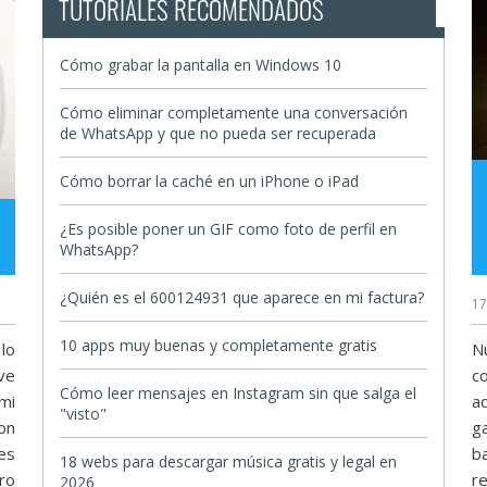
TUTORIALES RECOMENDADOS
Cómo grabar la pantalla en Windows 10
Cómo eliminar completamente una conversación
de WhatsApp y que no pueda ser recuperada
Cómo borrar la caché en un iPhone o iPad
¿Es posible poner un GIF como foto de perfil en
WhatsApp?
¿Quién es el 600124931 que aparece en mi factura?
17
10 apps muy buenas y completamente gratis
 lo
N
 ve
c
Cómo leer mensajes en Instagram sin que salga el
mi
a
"visto"
on
g
es
b
18 webs para descargar música gratis y legal en
ro
r
2026