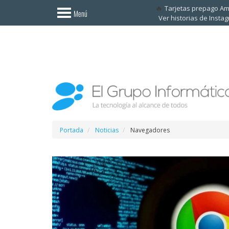
Invitado
Tarjetas prepago A
Menú
Ver historias de Insta
Iniciar
sesión /
Registrarse
Esenciales
Móviles
Ofertas
Portada
Noticias
Navegadores
Apps
Redes
sociales
Plataformas