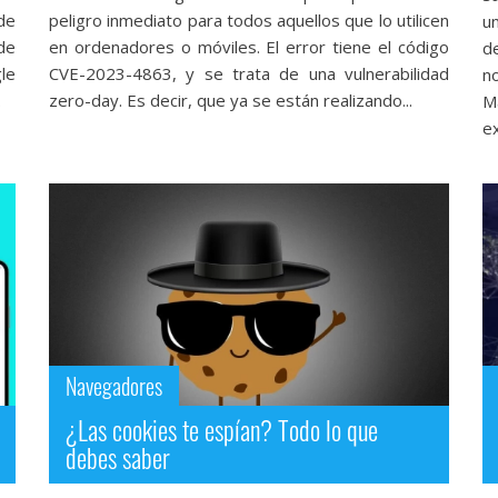
de
peligro inmediato para todos aquellos que lo utilicen
u
de
en ordenadores o móviles. El error tiene el código
d
le
CVE-2023-4863, y se trata de una vulnerabilidad
n
.
zero-day. Es decir, que ya se están realizando...
M
ex
Navegadores
¿Las cookies te espían? Todo lo que
debes saber