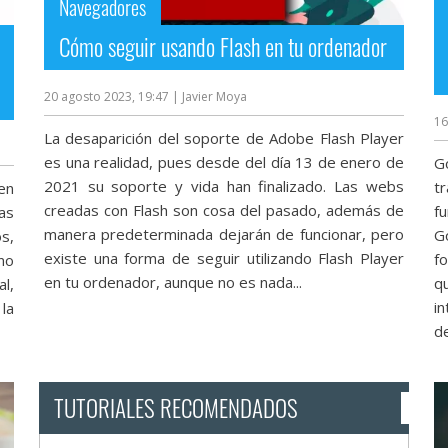
Navegadores
Cómo seguir usando Flash en tu ordenador
20 agosto 2023, 19:47
| Javier Moya
16
La desaparición del soporte de Adobe Flash Player
es una realidad, pues desde del día 13 de enero de
G
2021 su soporte y vida han finalizado. Las webs
t
en
creadas con Flash son cosa del pasado, además de
f
as
manera predeterminada dejarán de funcionar, pero
G
s,
existe una forma de seguir utilizando Flash Player
f
no
en tu ordenador, aunque no es nada...
q
al,
in
la
de
TUTORIALES RECOMENDADOS