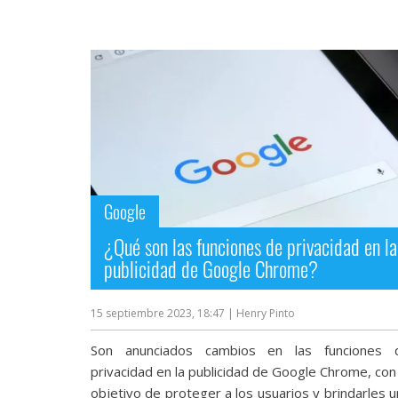
Más
temas
Sorteos
Foros
Contacto
/
Google
Sobre
nosotros
¿Qué son las funciones de privacidad en la
/
publicidad de Google Chrome?
Publicidad
/
Cambiar
15 septiembre 2023, 18:47
| Henry Pinto
opciones
de
Son anunciados cambios en las funciones 
privacidad
privacidad en la publicidad de Google Chrome, con
/
Aviso
objetivo de proteger a los usuarios y brindarles 