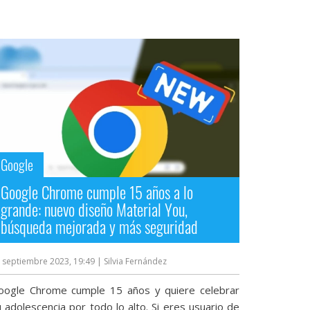
Google
Google Chrome cumple 15 años a lo
grande: nuevo diseño Material You,
búsqueda mejorada y más seguridad
 septiembre 2023, 19:49
| Silvia Fernández
oogle Chrome cumple 15 años y quiere celebrar
 adolescencia por todo lo alto. Si eres usuario de