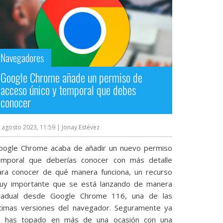
Navegadores
Google Chrome añade un permiso de
acceso único y temporal que debes
conocer
 agosto 2023, 11:59
| Jonay Estévez
oogle Chrome acaba de añadir un nuevo permiso
emporal que deberías conocer con más detalle
ara conocer de qué manera funciona, un recurso
uy importante que se está lanzando de manera
radual desde Google Chrome 116, una de las
ltimas versiones del navegador. Seguramente ya
e has topado en más de una ocasión con una