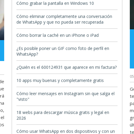
Cómo grabar la pantalla en Windows 10
Cómo eliminar completamente una conversación
de WhatsApp y que no pueda ser recuperada
Cómo borrar la caché en un iPhone o iPad
¿Es posible poner un GIF como foto de perfil en
WhatsApp?
¿Quién es el 600124931 que aparece en mi factura?
05
10 apps muy buenas y completamente gratis
de
ue
G
Cómo leer mensajes en Instagram sin que salga el
rá
t
"visto"
na
p
o,
m
18 webs para descargar música gratis y legal en
el
g
2026
os
ú
Cómo usar WhatsApp en dos dispositivos y con un
t