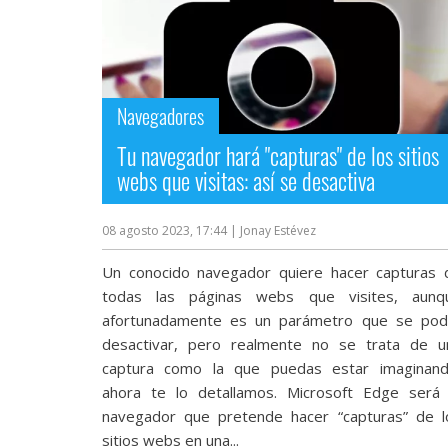
Navegadores
Tu navegador hará "capturas" de los sitios
webs que visitas: así se desactiva
08 agosto 2023, 17:44
| Jonay Estévez
Un conocido navegador quiere hacer capturas 
todas las páginas webs que visites, aunq
afortunadamente es un parámetro que se pod
desactivar, pero realmente no se trata de u
captura como la que puedas estar imaginand
ahora te lo detallamos. Microsoft Edge será 
navegador que pretende hacer “capturas” de l
sitios webs en una...