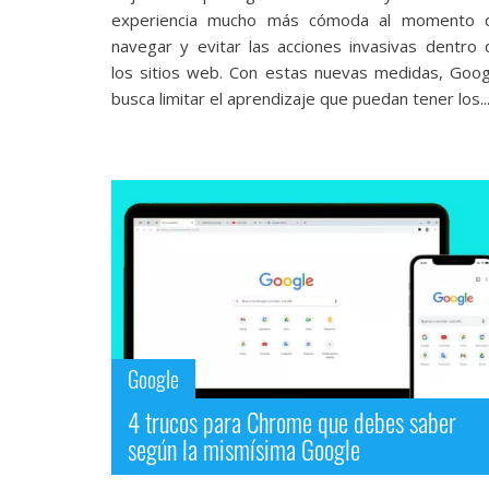
Legal
experiencia mucho más cómoda al momento 
navegar y evitar las acciones invasivas dentro 
El medio de
los sitios web. Con estas nuevas medidas, Goog
comunicación
busca limitar el aprendizaje que puedan tener los..
digital donde
encontrarás
todas las
noticias sobre
tecnología,
móviles,
ordenadores,
apps,
informática,
videojuegos,
comparativas,
trucos y
tutoriales.
Google
El Grupo
4 trucos para Chrome que debes saber
Informático
según la mismísima Google
(CC) 2006-
2026.
Algunos
derechos