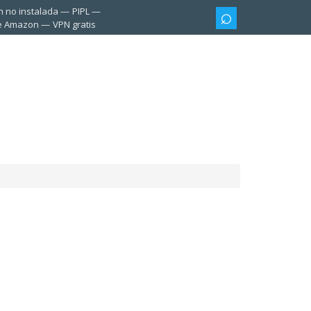
n no instalada
PIPL
te Amazon
VPN gratis