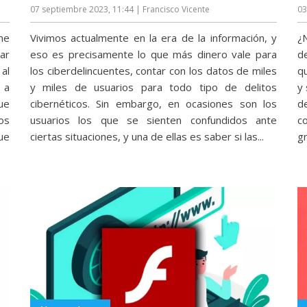
07 septiembre 2023, 11:44
| Francisco Vicente
03
me
Vivimos actualmente en la era de la información, y
¿
zar
eso es precisamente lo que más dinero vale para
d
al
los ciberdelincuentes, contar con los datos de miles
q
 a
y miles de usuarios para todo tipo de delitos
y 
ue
cibernéticos. Sin embargo, en ocasiones son los
d
os
usuarios los que se sienten confundidos ante
c
ue
ciertas situaciones, y una de ellas es saber si las...
gr