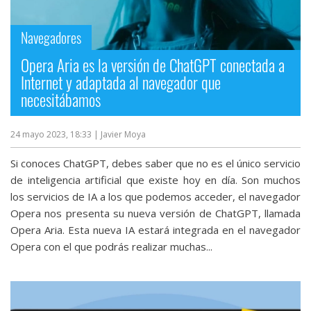
streaming
Navegadores
Operadores
Opera Aria es la versión de ChatGPT conectada a
Internet y adaptada al navegador que
Trucos
necesitábamos
y
Tutoriales
24 mayo 2023, 18:33
| Javier Moya
Ciberseguridad
Si conoces ChatGPT, debes saber que no es el único servicio
de inteligencia artificial que existe hoy en día. Son muchos
los servicios de IA a los que podemos acceder, el navegador
Sistemas
Opera nos presenta su nueva versión de ChatGPT, llamada
operativos
Opera Aria. Esta nueva IA estará integrada en el navegador
Opera con el que podrás realizar muchas...
Profesional
+