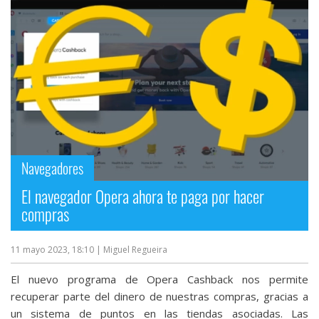
Más
temas
Sorteos
Foros
Contacto
Navegadores
/
Sobre
El navegador Opera ahora te paga por hacer
nosotros
compras
/
Publicidad
11 mayo 2023, 18:10
| Miguel Regueira
/
Cambiar
El nuevo programa de Opera Cashback nos permite
opciones
recuperar parte del dinero de nuestras compras, gracias a
de
un sistema de puntos en las tiendas asociadas. Las