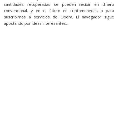
privacidad
cantidades recuperadas se pueden recibir en dinero
/
convencional, y en el futuro en criptomonedas o para
Aviso
suscribirnos a servicios de Opera. El navegador sigue
apostando por ideas interesantes,...
Legal
El medio de
comunicación
digital donde
encontrarás
todas las
noticias sobre
tecnología,
móviles,
ordenadores,
apps,
informática,
videojuegos,
comparativas,
trucos y
tutoriales.