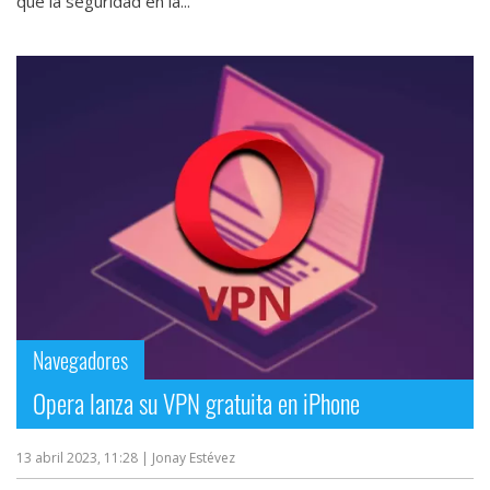
que la seguridad en la...
Navegadores
Opera lanza su VPN gratuita en iPhone
13 abril 2023, 11:28
| Jonay Estévez