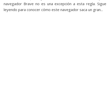
privacidad
navegador Brave no es una excepción a esta regla. Sigue
/
leyendo para conocer cómo este navegador saca un gran...
Aviso
Legal
El medio de
comunicación
digital donde
encontrarás
todas las
noticias sobre
tecnología,
móviles,
ordenadores,
apps,
informática,
videojuegos,
comparativas,
trucos y
tutoriales.