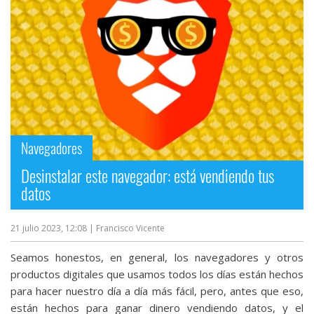
Más
temas
Sorteos
Foros
Navegadores
Contacto
/
Desinstalar este navegador: está vendiendo tus
Sobre
datos
nosotros
/
21 julio 2023, 12:08
| Francisco Vicente
Publicidad
/
Seamos honestos, en general, los navegadores y otros
Cambiar
productos digitales que usamos todos los días están hechos
opciones
para hacer nuestro día a día más fácil, pero, antes que eso,
de
están hechos para ganar dinero vendiendo datos, y el