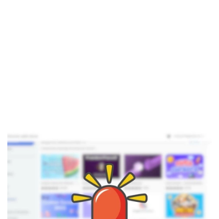
El Grupo
Informático
(CC) 2006-
2026.
Algunos
derechos
reservados
.