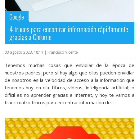
streaming
Google
Operadores
4 trucos para encontrar información rápidamente
gracias a Chrome
Trucos
y
03 agosto 2023, 18:11
| Francisco Vicente
Tutoriales
Tenemos muchas cosas que envidiar de la época de
Ciberseguridad
nuestros padres, pero si hay algo que ellos pueden envidiar
de nosotros es la velocidad de acceso a la información que
tenemos hoy en día. Libros, vídeos, inteligencia artificial; lo
Sistemas
difícil es no aprender gracias a Internet, y hoy te vamos a
operativos
traer cuatro trucos para encontrar información de...
Profesional
+