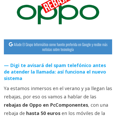
streaming
Operadores
Trucos
y
Tutoriales
Añade El Grupo Informático como fuente preferida en Google y recibe más
noticias sobre tecnología
Ciberseguridad
Digi te avisará del spam telefónico antes
de atender la llamada: así funciona el nuevo
Sistemas
sistema
operativos
Ya estamos inmersos en el verano y ya llegan las
Profesional
rebajas, por eso os vamos a hablar de las
rebajas de Oppo en PcComponentes
, con una
+
rebaja de
hasta 50 euros
en los móviles de la