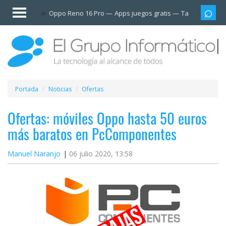
Invitado
Oppo Reno 16 Pro
Apps juegos gratis
Tarjetas prep
Iniciar
sesión /
Registrarse
Esenciales
Móviles
Portada
Noticias
Ofertas
Ofertas
Ofertas: móviles Oppo hasta 50 euros
más baratos en PcComponentes
Apps
Manuel Naranjo
06 julio 2020, 13:58
Redes
sociales
Plataformas