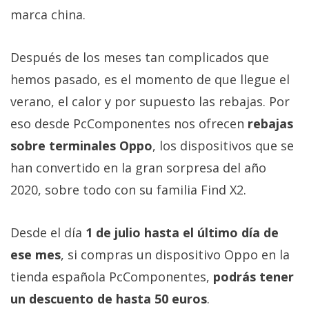
Más
marca china.
temas
Después de los meses tan complicados que
Sorteos
hemos pasado, es el momento de que llegue el
verano, el calor y por supuesto las rebajas. Por
Foros
eso desde PcComponentes nos ofrecen
rebajas
sobre terminales Oppo
, los dispositivos que se
Contacto
/
han convertido en la gran sorpresa del año
Sobre
2020, sobre todo con su familia Find X2.
nosotros
/
Desde el día
1 de julio hasta el último día de
Publicidad
/
ese mes
, si compras un dispositivo Oppo en la
Cambiar
tienda española PcComponentes,
podrás tener
opciones
un descuento de hasta 50 euros
.
de