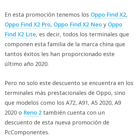
privacidad
/
En esta promoción tenemos los
Oppo Find X2
,
Aviso
Oppo Find X2 Pro
,
Oppo Find X2 Neo
y
Oppo
Legal
Find X2 Lite
, es decir, todos los terminales que
componen esta familia de la marca china que
El medio de
comunicación
tantos éxitos les han proporcionado este
digital donde
encontrarás
último año 2020.
todas las
noticias sobre
tecnología,
Pero no solo este descuento se encuentra en los
móviles,
terminales más prestacionales de Oppo, sino
ordenadores,
apps,
que modelos como los A72, A91, A5 2020, A9
informática,
videojuegos,
2020 o
Reno 2
también cuenta con un
comparativas,
trucos y
descuento de esta nueva promoción de
tutoriales.
PcComponentes.