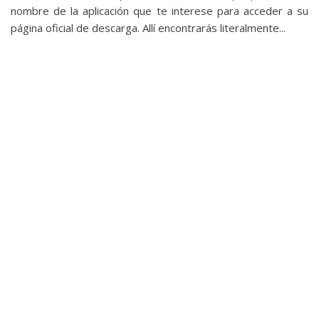
privacidad
nombre de la aplicación que te interese para acceder a su
/
página oficial de descarga. Allí encontrarás literalmente...
Aviso
Legal
El medio de
comunicación
digital donde
encontrarás
todas las
noticias sobre
tecnología,
móviles,
ordenadores,
apps,
informática,
videojuegos,
comparativas,
trucos y
tutoriales.