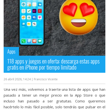
Más
temas
Sorteos
Foros
Apps
Contacto
/
118 apps y juegos en oferta: descarga estas apps
Sobre
gratis en iPhone por tiempo limitado
nosotros
/
26 abril 2026, 14:24
| Francisco Vicente
Publicidad
/
Una vez más, volvemos a traerte una lista de apps que han
Cambiar
pasado a tener un mejor precio en la App Store o que
opciones
incluso han pasado a ser gratuitas. Como queremos
de
hacértelo lo más fácil posible, solo tendrás que pulsar en el