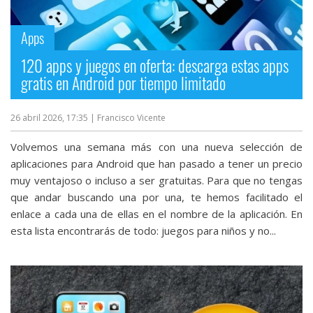
streaming
Apps
Operadores
120 apps y juegos en oferta: descarga estas apps
gratis en Android por tiempo limitado
Trucos
y
26 abril 2026, 17:35
| Francisco Vicente
Tutoriales
Volvemos una semana más con una nueva selección de
Ciberseguridad
aplicaciones para Android que han pasado a tener un precio
muy ventajoso o incluso a ser gratuitas. Para que no tengas
que andar buscando una por una, te hemos facilitado el
Sistemas
enlace a cada una de ellas en el nombre de la aplicación. En
operativos
esta lista encontrarás de todo: juegos para niños y no...
Profesional
+