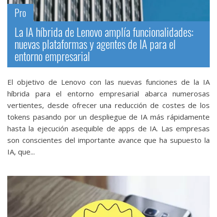
streaming
Pro
Operadores
La IA híbrida de Lenovo amplía funcionalidades:
nuevas plataformas y agentes de IA para el
entorno empresarial
Trucos
y
El objetivo de Lenovo con las nuevas funciones de la IA
Tutoriales
híbrida para el entorno empresarial abarca numerosas
vertientes, desde ofrecer una reducción de costes de los
Ciberseguridad
tokens pasando por un despliegue de IA más rápidamente
hasta la ejecución asequible de apps de IA. Las empresas
Sistemas
son conscientes del importante avance que ha supuesto la
IA, que...
operativos
Profesional
+