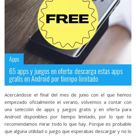
Más
temas
Sorteos
Foros
Apps
Contacto
65 apps y juegos en oferta: descarga estas apps
/
gratis en Android por tiempo limitado
Sobre
nosotros
/
Acercándose el final del mes de junio con el que hemos
empezado oficialmente el verano, volvemos a contar con
Publicidad
una selección de apps y juegos gratis y en oferta para
/
Android disponibles por tiempo limitado, por lo que te
Cambiar
recomendamos mirar todo lo que hay. Porque es probable
opciones
que alguna utilidad o juego que esperabas descargar y no lo
de