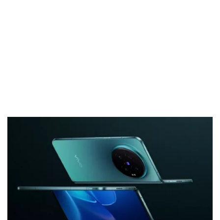
El Grupo
Informático
(CC) 2006-
2026.
Algunos
derechos
reservados
.