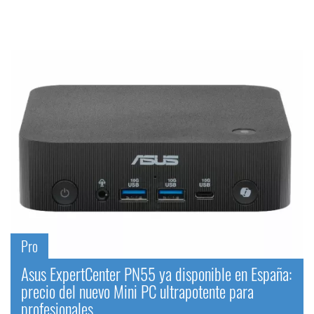
Pro
Asus ExpertCenter PN55 ya disponible en España:
precio del nuevo Mini PC ultrapotente para
profesionales